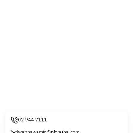
02 944 7111
webnawamin@phyathai.com