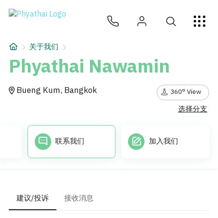
ZH
ไทย
English
日本
ខ្មែរ
عربي
服务项目
关于我们
文章
Phyathai Nawamin
关于我们
Bueng Kum, Bangkok
360° View
选择分支
医院分院
联系我们
加入我们
建议/投诉
接收消息