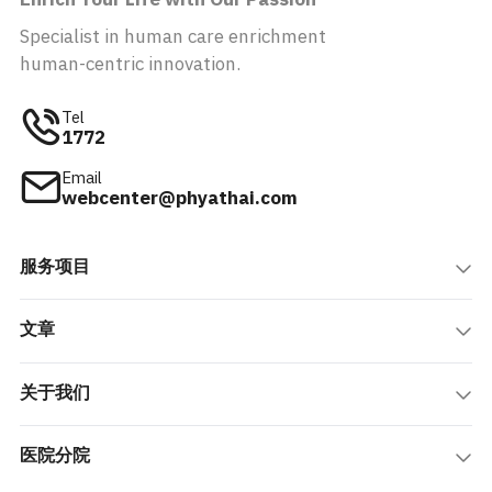
Enrich Your Life with Our Passion
Specialist in human care enrichment
human-centric innovation.
Tel
1772
Email
webcenter@phyathai.com
服务项目
文章
关于我们
医院分院