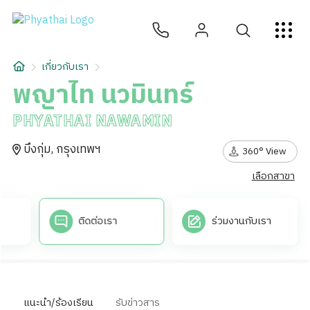
TH
English
中文
日本
ខ្មែរ
عربي
บริการ
เกี่ยวกับเรา
บทความ
พญาไท นวมินทร์
PHYATHAI NAWAMIN
เกี่ยวกับเรา
บึงกุ่ม, กรุงเทพฯ
360° View
สาขาโรงพยาบาล
เลือกสาขา
ติดต่อเรา
ร่วมงานกับเรา
แนะนำ/ร้องเรียน
รับข่าวสาร