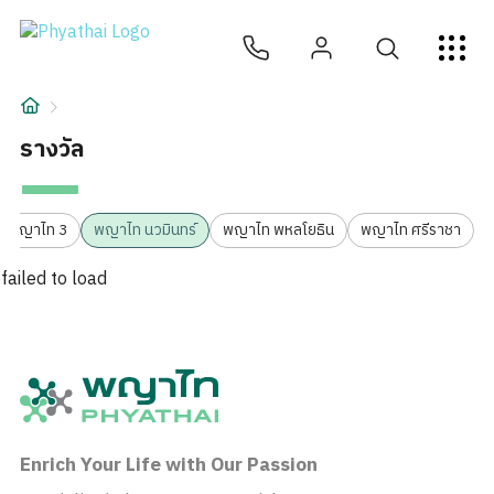
TH
English
中文
日本
ខ្មែរ
عربي
บริการ
บทความ
รางวัล
เกี่ยวกับเรา
พญาไท 3
พญาไท นวมินทร์
พญาไท พหลโยธิน
พญาไท ศรีราชา
สาขาโรงพยาบาล
failed to load
Enrich Your Life with Our Passion