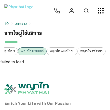
TH
English
中文
日本
ខ្មែរ
عربي
บริการ
บทความ
บทความ
จากใจผู้ใช้บริการ
เกี่ยวกับเรา
พญาไท 3
พญาไท นวมินทร์
พญาไท พหลโยธิน
พญาไท ศรีราชา
สาขาโรงพยาบาล
failed to load
Enrich Your Life with Our Passion