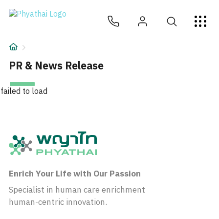
ZH
ไทย
English
日本
ខ្មែរ
عربي
服务项目
文章
PR & News Release
关于我们
failed to load
医院分院
Enrich Your Life with Our Passion
Specialist in human care enrichment
human-centric innovation.