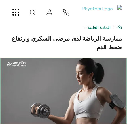
AR
ខ្មែរ
日本
中文
English
ไทย
خدمات
المادة الطبية
شرط
ممارسة الرياضة لدى مرضى السكري وارتفاع
ضغط الدم
عن
فرع المستشفى