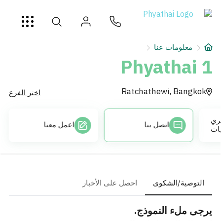
AR
ខ្មែរ
日本
中文
English
ไทย
خدمات
معلومات عنا
شرط
Phyathai 1
عن
Ratchathewi, Bangkok
اختر الفرع
فرع المستشفى
ري
اتصل بنا
اعمل معنا
ات
التوصية/الشكوى
احصل على الأخبار
يرجى ملء النموذج.