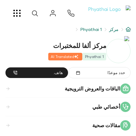
AR
ខ្មែរ
日本
中文
English
ไทย
خدمات
مركز
Phyathai 1
شرط
مركز ألفا للمختبرات
عن
AI Translated
Phyathai 1
فرع المستشفى
حدد موعدًا
هاتف.
الباقات والعروض الترويجية
أخصائي طبي
مقالات صحية