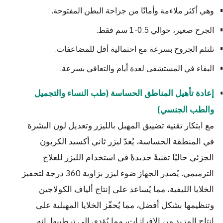
وهي أكثر ملاءمة وأمانًا من جراحة البطن المفتوحة.
الجرح صغير، حوالي 0.5-1 سم فقط.
تلتئم الجروح بسرعة مع احتمالية أقل للمضاعفات.
البقاء في المستشفى لعدة أيام والتعافي بسرعة.
إعادة تأهيل المناطق الحساسة (طب النساء والتجميل
والطب الجنسي)
مع ابتكار تقنية تضييق المهبل بالليزر وتعديل لون البشرة
في المنطقة الحساسة، يُعدّ ليزر ثاني أكسيد الكربون
الجزئي حاليًا تقنيةً جديدةً في استخدام الليزر للعلاج
الترميمي. يُصدر الجهاز ضوء ليزر بزاوية 360 درجة لتحفيز
الخلايا الليفية، مما يُساعد على إنتاج ألياف الكولاجين
وتنظيمها بشكل أفضل، مما يُحفّز الخلايا المهبلية على
إنتاج المزيد من الإفرازات، مما يُؤدي إلى ترطيبها. إنه