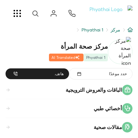
AR
ខ្មែរ
日本
中文
English
ไทย
خدمات
مركز
Phyathai 1
شرط
مركز صحة المرأة
عن
AI Translated
Phyathai 1
فرع المستشفى
حدد موعدًا
هاتف.
الباقات والعروض الترويجية
أخصائي طبي
مقالات صحية