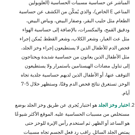
المباشر عن حساسية مسببات الحساسية (الغلوبولين
المناعي E الخاص)، والذي يُمكّن من الكشف عن حساسية
الطعام مثل حليب البقر، وصفار البيض، وبياض البيض،
ودقيق القمح، والمكسرات، بالإضافة إلى حساسية الهواء
مثل عث الغبار، وشعر الكلاب، وشعر القطط. يُمكن إجراء
فحص الدم للأطفال الذين لا يستطيعون إجراء وخز الجلد،
مثل الأطفال الذين يعانون من حساسية شديدة ويحتاجون
إلى تناول مضادات الهيستامين باستمرار ولا يستطيعون
التوقف عنها، أو الأطفال الذين لديهم حساسية جلدية تجاه
الوخز. تستغرق نتائج فحص الدم وقتًا، وستظهر خلال 5-7
أيام.
هو اختبار يُجرى عن طريق وخز الجلد بوضع
اختبار وخز الجلد
مستخلص من مسببات الحساسية عليه. الموقع الأكثر شيوعًا
هو الساعد أو الظهر. ثم استخدم رأس الإبرة للوخز حتى
يمتص الجلد السائل. راقب رد فعل الجسم تجاه مسببات