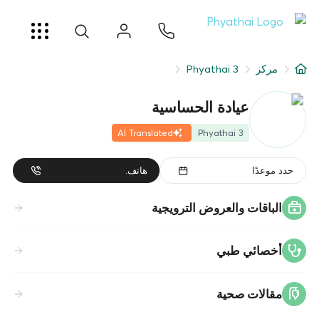
AR
ខ្មែរ
日本
中文
English
ไทย
خدمات
مركز
Phyathai 3
شرط
عيادة الحساسية
عن
AI Translated
Phyathai 3
فرع المستشفى
حدد موعدًا
هاتف.
الباقات والعروض الترويجية
أخصائي طبي
مقالات صحية