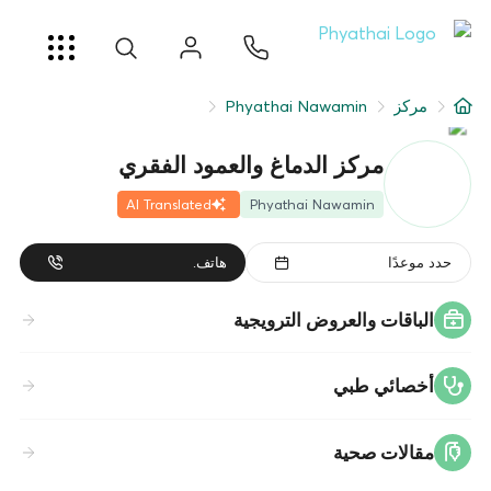
AR
ខ្មែរ
日本
中文
English
ไทย
خدمات
مركز
Phyathai Nawamin
شرط
مركز الدماغ والعمود الفقري
عن
AI Translated
Phyathai Nawamin
فرع المستشفى
حدد موعدًا
هاتف.
الباقات والعروض الترويجية
أخصائي طبي
مقالات صحية