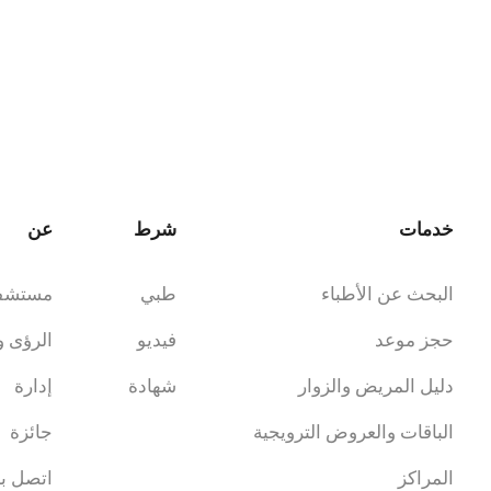
خدمات
شرط
عن
البحث عن الأطباء
طبي
مستشف
حجز موعد
فيديو
الرؤى و
دليل المريض والزوار
شهادة
إدارة
الباقات والعروض الترويجية
جائزة
المراكز
اتصل بن