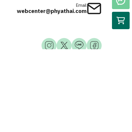
Email
webcenter@phyathai.com
Available on
iOS & Android
© 2026 Phyathai Hospital. All Right Reserved.