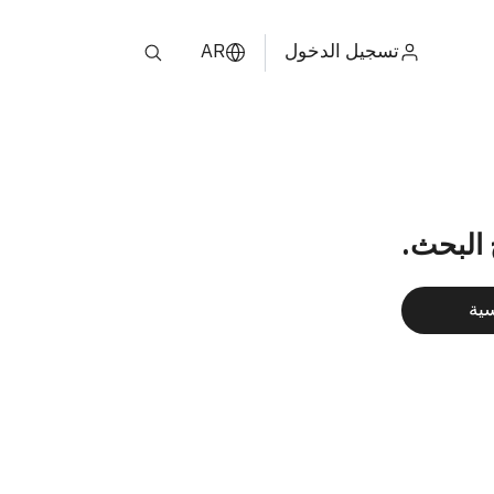
تسجيل الدخول
AR
ไทย
ENGLISH
中文
 البحث.
日本
سية
ខ្មែរ