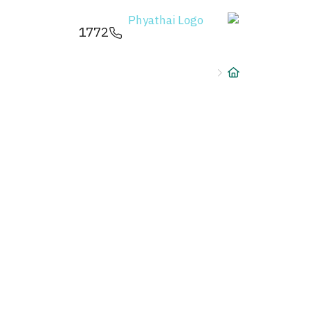
AR
ខ្មែរ
日本
中文
English
ไทย
1772
خدمات
البحث
شرط
حجز 
عن
دليل 
فرع المستشفى
الباق
المرا
قسط