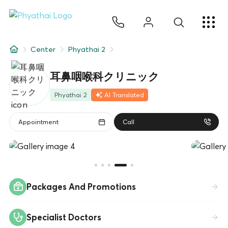
JA
ไทย
English
中文
ខ្មែរ
عربي
サービス
Center
Phyathai 2
記事
耳鼻咽喉科クリニック
について
Phyathai 2
AI Translated
Hospital Locations
Appointment
Call
Packages And Promotions
Specialist Doctors