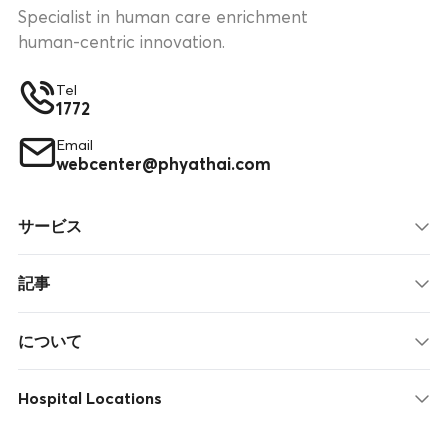
Specialist in human care enrichment
human-centric innovation.
Tel
1772
Email
webcenter@phyathai.com
サービス
記事
について
Hospital Locations