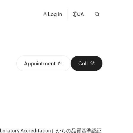
Log in
JA
ไทย
ョン
ENGLISH
中文
Appointment
Call
ខ្មែរ
عربي
atory Accreditation）からの品質基準認証