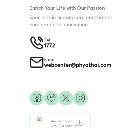
Enrich Your Life with Our Passion
Specialist in human care enrichment
human-centric innovation.
Tel
1772
Email
webcenter@phyathai.com
Available on
iOS & Android