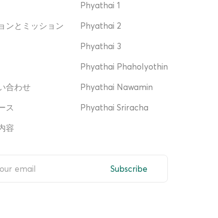
Phyathai 1
ョンとミッション
Phyathai 2
Phyathai 3
Phyathai Phaholyothin
い合わせ
Phyathai Nawamin
ース
Phyathai Sriracha
内容
Subscribe