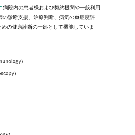
病院内の患者様および契約機関や一般利用
す
師の診断支援、治療判断、病気の重症度評
ための健康診断の一部として機能していま
munology）
scopy）
logy）