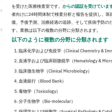
を受けた医療検査室です。
から
の
認証を受けていま
者向けに24時間体制で検査分析と報告を提供し、医
価、予後予測、治療経過の追跡、そして疾病予防の
す。業務は以下の複数の分野に分類されます。
以下のように複数の分野に分類されます
臨床化学および免疫学（Clinical Chemistry & Im
血液学および臨床顕微鏡学（Hematology & Micro
臨床微生物学（Clinical Microbiology）
血液銀行（Blood Bank）
毒物学（Toxicology）
分子生物学（Bio-molecular）
病理学および細胞学（Surgical Pathology & Cyto