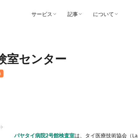
サービス
記事
について
医師を探す
医学
病院
予約する
ビデオ
ビジョンとミッシ
験室センター
患者および訪問者ガイド
証言
管理
d
パッケージとプロモーシ
賞
ョン
お問い合わせ
センター
ニュース
支払い
活動内容
は、タイ医療技術協会（Labor
パヤタイ病院2号館検査室