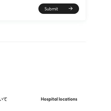
Submit
いて
Hospital locations