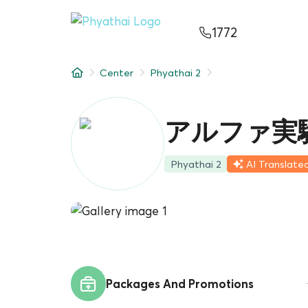
JA
ไทย
English
中文
ខ្មែរ
عربي
1772
サービス
Center
Phyathai 2
記事
について
アルファ実
Hospital Locations
Phyathai 2
AI Translate
Packages And Promotions