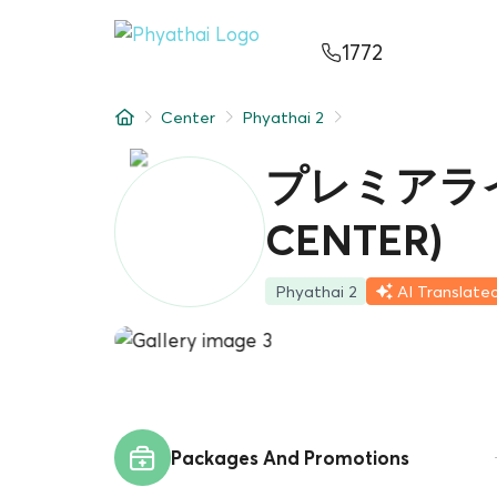
JA
ไทย
English
中文
ខ្មែរ
عربي
1772
サービス
Center
Phyathai 2
記事
プレミアライフ
について
CENTER)
Hospital Locations
Phyathai 2
AI Translate
Packages And Promotions