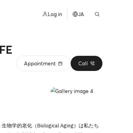
Log in
JA
ไทย
ョン
ENGLISH
FE
中文
Appointment
Call
ខ្មែរ
عربي
老化（Biological Aging）は私たち