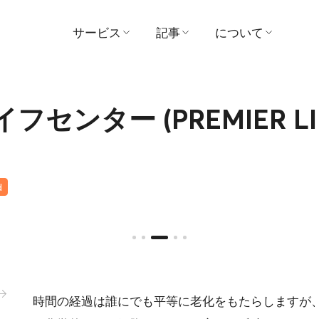
サービス
記事
について
医師を探す
医学
病院
予約する
ビデオ
ビジョンとミッシ
センター (PREMIER LI
患者および訪問者ガイド
証言
管理
パッケージとプロモーシ
賞
d
ョン
お問い合わせ
センター
ニュース
支払い
活動内容
時間の経過は誰にでも平等に老化をもたらしますが、生物学的