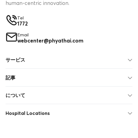
human-centric innovation.
Tel
1772
Email
webcenter@phyathai.com
サービス
記事
について
Hospital Locations