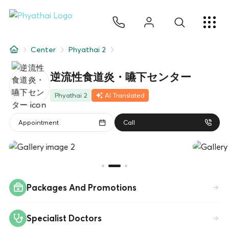
JA
ไทย
English
中文
ខ្មែរ
عربي
サービス
Center
Phyathai 2
記事
逆流性食道炎・嚥下センター
について
Phyathai 2
AI Translated
Hospital Locations
Appointment
Call
Packages And Promotions
Specialist Doctors