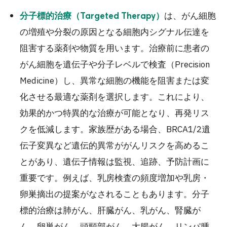
は、がん細胞
分子標的治療（Targeted Therapy）
の増殖や分裂の原因となる細胞内シグナル伝達を
阻害する薬剤や物質を用います。治療前に患者の
がん細胞を遺伝子や分子レベルで検査（Precision
Medicine）し、異常な細胞の機能を阻害または変
化させる最適な薬剤を選択します。これにより、
効果的かつ特異的な治療が可能となり、再発リス
クを低減します。家族歴がある場合、BRCA1/2遺
伝子変異など遺伝的異常ががんリスクを高めるこ
とがあり、遺伝子情報は監視、追跡、予防計画に
重要です。例えば、乳房検査の頻度増加や乳房・
卵巣摘出の提案がなされることもあります。分子
標的治療は肺がん、肝臓がん、乳がん、腎臓が
ん、卵巣がん、頭頸部がん、大腸がん、リンパ腫