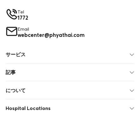
Tel
1772
Email
webcenter@phyathai.com
サービス
記事
について
Hospital Locations