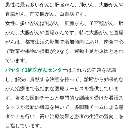
男性に最も多いがん
は肝臓がん、
肺がん
、
大腸がん
や
直腸がん、前立腺がん、白血病です。
女性に多いがん
は乳がん、肝臓がん、子宮頸がん、
肺
がん
、
大腸がん
や直腸がんです。特に大腸がんと直腸
がんは、都市生活の影響で増加傾向にあり、肉食中心
で野菜や果物の摂取が少なく、運動不足が原因とされ
ています。
はこれらの問題を認識
パヤタイ2病院がんセンター
し、解決に貢献する決意を持って、診断から効果的な
がん治療まで包括的な医療サービスを提供していま
す。著名な医師チームと専門的な訓練を受けた看護ス
タッフが最新の機器を用いて、多職種チームによる患
者ケアを行い、高い治療効果と患者の生活の質向上を
目指しています。