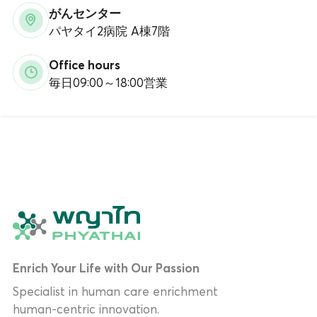
がんセンター
パヤタイ2病院 A棟7階
Office hours
毎日09:00～18:00営業
Enrich Your Life with Our Passion
Specialist in human care enrichment
human-centric innovation.