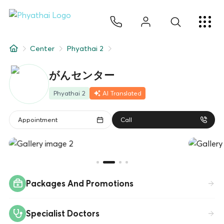
JA
ไทย
English
中文
ខ្មែរ
عربي
サービス
Center
Phyathai 2
記事
がんセンター
について
Phyathai 2
AI Translated
Hospital Locations
Appointment
Call
Packages And Promotions
Specialist Doctors