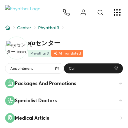
JA
ไทย
English
中文
ខ្មែរ
عربي
サービス
Center
Phyathai 3
記事
สุขセンター
について
Phyathai 3
AI Translated
Hospital Locations
Appointment
Call
Packages And Promotions
Specialist Doctors
Medical Article