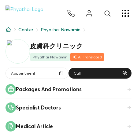
JA
ไทย
English
中文
ខ្មែរ
عربي
サービス
Center
Phyathai Nawamin
記事
皮膚科クリニック
について
Phyathai Nawamin
AI Translated
Hospital Locations
Appointment
Call
Packages And Promotions
Specialist Doctors
Medical Article