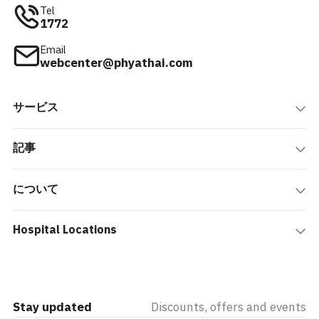
Tel
1772
Email
webcenter@phyathai.com
サービス
記事
について
Hospital Locations
Stay updated
Discounts, offers and events