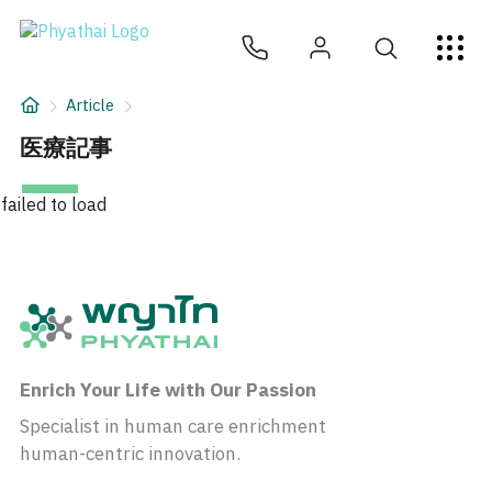
JA
ไทย
English
中文
ខ្មែរ
عربي
サービス
Article
記事
医療記事
について
failed to load
Hospital Locations
Enrich Your Life with Our Passion
Specialist in human care enrichment
human-centric innovation.