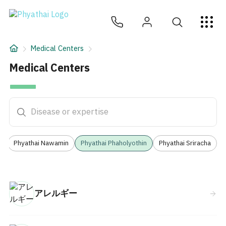
JA
ไทย
English
中文
ខ្មែរ
عربي
サービス
Medical Centers
記事
Medical Centers
— Phyathai
Medical Centers
について
Hospital Locations
3
Phyathai Nawamin
Phyathai Phaholyothin
Phyathai Sriracha
アレルギー