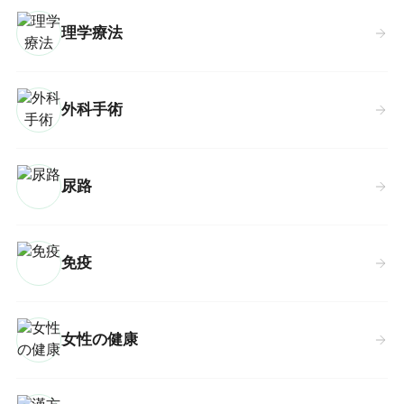
理学療法
外科手術
尿路
免疫
女性の健康