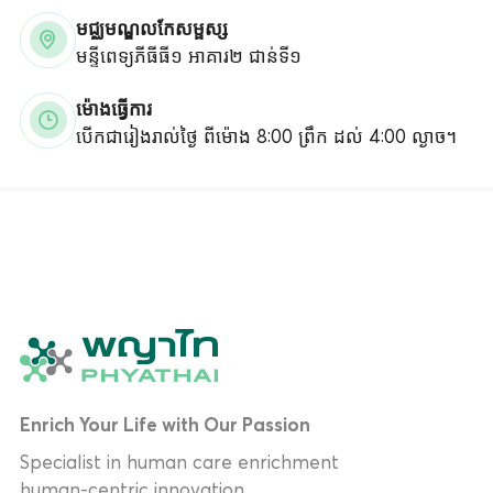
មជ្ឈមណ្ឌលកែសម្ផស្ស
មន្ទីពេទ្យភីធីធី១ អាគារ២ ជាន់ទី១
ម៉ោងធ្វើការ
បើកជារៀងរាល់ថ្ងៃ ពីម៉ោង 8:00 ព្រឹក ដល់ 4:00 ល្ងាច។
Enrich Your Life with Our Passion
Specialist in human care enrichment
human-centric innovation.