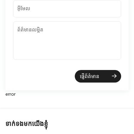
អ៊ីមែល
ព័ត៌មានលម្អិត
ផ្ញើព័ត៌មាន
error
ទាក់ទងមកយើងខ្ញុំ