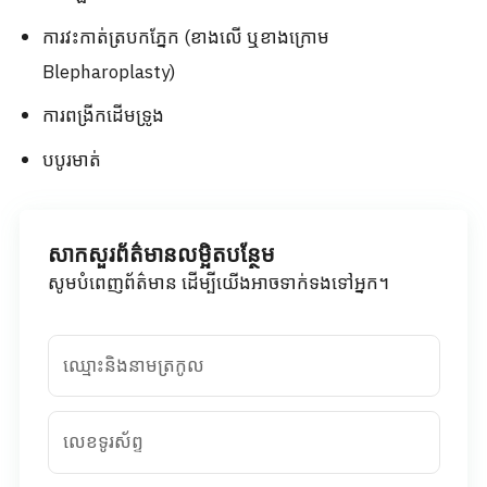
ការវះកាត់ត្របកភ្នែក (ខាងលើ ឬខាងក្រោម
Blepharoplasty)
ការពង្រីកដើមទ្រូង
បបូរមាត់
សាកសួរព័ត៌មានលម្អិតបន្ថែម
សូមបំពេញព័ត៌មាន ដើម្បីយើងអាចទាក់ទងទៅអ្នក។
ឈ្មោះនិងនាមត្រកូល
លេខទូរស័ព្ទ