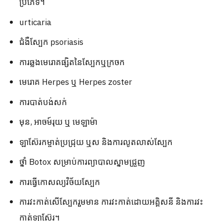
ប្រភេទ។
urticaria
ជំងឺស្បែក psoriasis
ការឆ្លងមេរោគផ្សិតនៃស្បែកឬក្រចក
មេរោគ Herpes ឬ Herpes zoster
ការបាត់បង់សក់
មុន, អាចម៍រុយ ឬ មេឡាម៉ា
ឡាស៊ែរ​កម្ចាត់​ប្រជ្រុយ ឬស និង​ការលូតលាស់​ស្បែក
ថ្នាំ Botox សម្រាប់ការព្យាបាលស្នាមជ្រួញ
ការធ្វើកោសល្យវិច័យស្បែក
ការវះកាត់សើស្បែករួមមាន ការវះកាត់ដោយអគ្គិសនី និងការវះ
កាត់ឡាស៊ែរ។