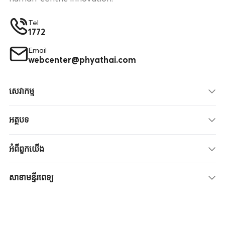
Tel
1772
Email
webcenter@phyathai.com
សេវាកម្ម
អត្ថបទ
អំពីពួកយើង
សាខាមន្ទីរពេទ្យ