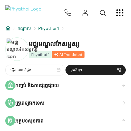
KM
ไทย
English
中文
日本
عربي
សេវាកម្ម
កណ្តាល
Phyathai 1
អត្ថបទ
មជ្ឈមណ្ឌលកែសម្ផស្ស
អំពីពួកយើង
Phyathai 1
AI Translated
សាខាមន្ទីរពេទ្យ
ធ្វើការណាត់ជួប
ទូរស័ព្ទ។
កញ្ចប់ និងការផ្សព្វផ្សាយ
គ្រូពេទ្យឯកទេស
អត្ថបទសុខភាព