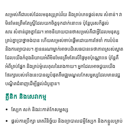
សម្រស់គឺជារបស់ដែលមនុស្សគ្រប់វ័យ និងគ្រប់ភេទផ្តល់សារៈសំខាន់។ វា
មិនមែនត្រឹមតែស្ត្រីដែលយកចិត្តទុកដាក់នោះទេ ប៉ុន្តែបុរសក៏ផ្តល់
សារៈសំខាន់ដូចគ្នាដែរ។ អាច​និយាយ​បាន​ថា​សម្រស់​គឺ​ជា​អ្វី​ដែល​មនុស្ស​
គ្រប់​គ្នា​ប្រាថ្នា​ចង់​បាន ហើយ​សម្រស់​ចាប់​ផ្ដើម​ដោយ​ការ​ថែ​ទាំ ការ​បំប៉ន
និង​ការ​ព្យាបាល។ គ្មាននរណាម្នាក់អាចបដិសេធបានទេថាភាពស្រស់ស្អាត
ដែលយើងកំពុងនិយាយអំពីមិនមែនត្រឹមតែលើផ្ទៃមុខប៉ុណ្ណោះទេ ប៉ុន្តែគឺ
អំពីគ្រប់ផ្នែក និងគ្រប់ម៉ូលេគុលនៃរាងកាយ។ អ្នក​ដែល​អាច​ជួយ​យើង​
ថែរក្សា​របស់​ទាំង​នេះ​បាន​ល្អ​បំផុត​គឺ​មជ្ឈមណ្ឌល​កែ​សម្ផស្ស​ដែល​មាន​វេជ្ជ
បណ្ឌិត​ជំនាញ​ដើម្បី​ផ្តល់​ដំបូន្មាន។
គ្លីនិក និងសេវាកម្ម
ស្បែក សក់ និងវះកាត់កែសម្ផស្ស
ផ្តល់ការប្រឹក្សា រោគវិនិច្ឆ័យ និងព្យាបាលជម្ងឺស្បែក និងកន្ទួលគ្រប់