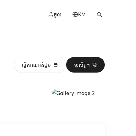
ចូល
KM
ไทย
ម
ENGLISH
中文
ធ្វើការណាត់ជួប
ទូរស័ព្ទ។
日本
عربي