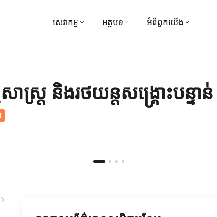
សេវាកម្ម
អត្ថបទ
អំពីពួកយើង
ស្វែងរកវេជ្ជបណ្ឌិត
វេជ្ជសាស្ត្រ
មន្ទីរពេទ្យ
ការណាត់ជួបសៀវភៅ
វីដេអូ
ចក្ខុវិស័យ និងបេសកកម្
សាស្ត្រ និងរថយន្តសង្គ្រោះបន្ទាន់
មគ្គុទ្ទេសក៍អ្នកជម្ងឺ និងភ្ញៀវ
ទីបន្ទាល់
ការគ្រប់គ្រង
d
កញ្ចប់ និងការផ្សព្វផ្សាយ
រង្វាន់
មជ្ឈមណ្ឌល
ទាក់ទងមកយើងខ្ញុំ
ការទូទាត់
ព័ត៌មាន
សកម្មភាព