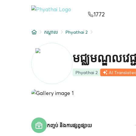
KM
ไทย
English
中文
日本
عربي
1772
សេវាកម្ម
កណ្តាល
Phyathai 2
អត្ថបទ
អំពីពួកយើង
មជ្ឈមណ្ឌលវេជ្ជ
សាខាមន្ទីរពេទ្យ
Phyathai 2
AI Translate
កញ្ចប់ និងការផ្សព្វផ្សាយ