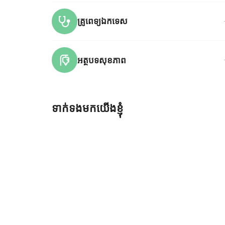
គ្រូពេទ្យឯកទេស
អត្ថបទសុខភាព
ទាក់ទងមកយើងខ្ញុំ