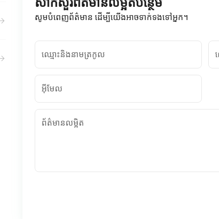
សាកសួរព័ត៌មានលម្អិតបន្ថែម
សូមបំពេញព័ត៌មាន ដើម្បីយើងអាចទាក់ទងទៅអ្នក។
ឈ្មោះនិងនាមត្រកូល
ល
អ៊ីមែល
ព័ត៌មានលម្អិត