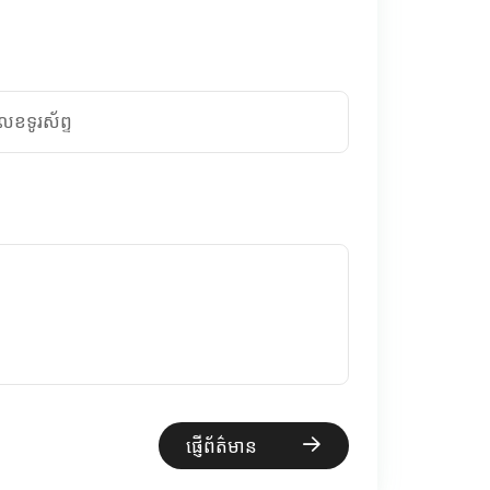
េខទូរស័ព្ទ
ផ្ញើព័ត៌មាន