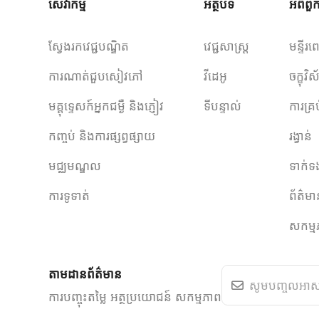
សេវាកម្ម
អត្ថបទ
អំពីព
ស្វែងរកវេជ្ជបណ្ឌិត
វេជ្ជសាស្ត្រ
មន្ទីរព
ការណាត់ជួបសៀវភៅ
វីដេអូ
ចក្ខុវ
មគ្គុទ្ទេសក៍អ្នកជម្ងឺ និងភ្ញៀវ
ទីបន្ទាល់
ការគ្រ
កញ្ចប់ និងការផ្សព្វផ្សាយ
រង្វាន់
មជ្ឈមណ្ឌល
ទាក់ទ
ការទូទាត់
ព័ត៌ម
សកម្ម
តាមដានព័ត៌មាន
ការបញ្ចុះតម្លៃ អត្ថប្រយោជន៍ សកម្មភាព