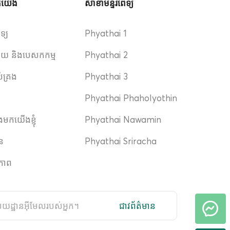
ួកយើង
សាខាមន្ទីរពេទ្យ
េទ្យ
Phyathai 1
ិស័យ និងបេសកកម្ម
Phyathai 2
ប់គ្រង
Phyathai 3
Phyathai Phaholyothin
ងមកយើងខ្ញុំ
Phyathai Nawamin
ាន
Phyathai Sriracha
ភាព
ជាវព័ត៌មាន