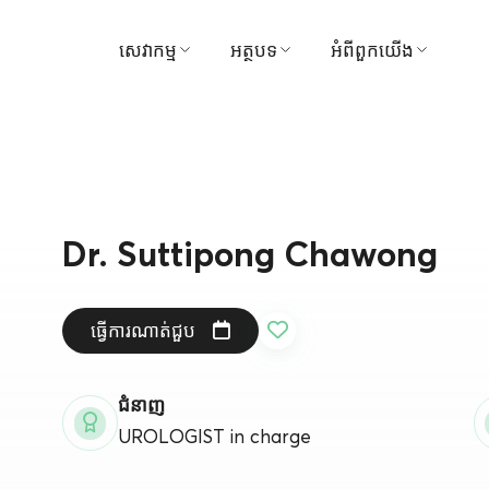
សេវាកម្ម
អត្ថបទ
អំពីពួកយើង
ស្វែងរកវេជ្ជបណ្ឌិត
វេជ្ជសាស្ត្រ
មន្ទីរពេទ្យ
ការណាត់ជួបសៀវភៅ
វីដេអូ
ចក្ខុវិស័យ និងបេសកកម្
មគ្គុទ្ទេសក៍អ្នកជម្ងឺ និងភ្ញៀវ
ទីបន្ទាល់
ការគ្រប់គ្រង
Dr. Suttipong Chawong
កញ្ចប់ និងការផ្សព្វផ្សាយ
រង្វាន់
ធ្វើការណាត់ជួប
មជ្ឈមណ្ឌល
ទាក់ទងមកយើងខ្ញុំ
ការទូទាត់
ព័ត៌មាន
ជំនាញ
UROLOGIST in charge
សកម្មភាព