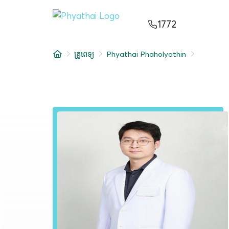
KM
ไทย
English
中文
日本
عربي
1772
សេវាកម្ម
គ្រូពេទ្យ
Phyathai Phaholyothin
អត្ថបទ
អំពីពួកយើង
សាខាមន្ទីរពេទ្យ