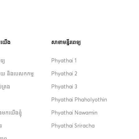
ួកយើង
សាខាមន្ទីរពេទ្យ
េទ្យ
Phyathai 1
ិស័យ និងបេសកកម្ម
Phyathai 2
ប់គ្រង
Phyathai 3
Phyathai Phaholyothin
ងមកយើងខ្ញុំ
Phyathai Nawamin
ាន
Phyathai Sriracha
ភាព