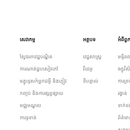
សេវាកម្ម
អត្ថបទ
អំពីព
ស្វែងរកវេជ្ជបណ្ឌិត
វេជ្ជសាស្ត្រ
មន្ទីរព
ការណាត់ជួបសៀវភៅ
វីដេអូ
ចក្ខុវ
មគ្គុទ្ទេសក៍អ្នកជម្ងឺ និងភ្ញៀវ
ទីបន្ទាល់
ការគ្រ
កញ្ចប់ និងការផ្សព្វផ្សាយ
រង្វាន់
មជ្ឈមណ្ឌល
ទាក់ទ
ការទូទាត់
ព័ត៌ម
សកម្ម