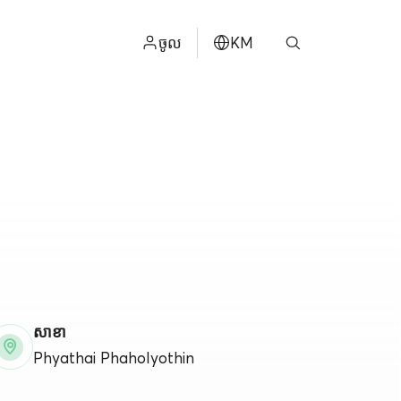
ចូល
KM
ไทย
ម
ENGLISH
中文
日本
عربي
សាខា
Phyathai Phaholyothin