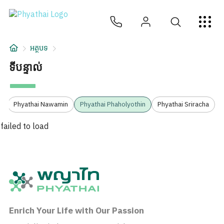
KM
ไทย
English
中文
日本
عربي
សេវាកម្ម
អត្ថបទ
អត្ថបទ
ទីបន្ទាល់
អំពីពួកយើង
3
Phyathai Nawamin
Phyathai Phaholyothin
Phyathai Sriracha
សាខាមន្ទីរពេទ្យ
failed to load
Enrich Your Life with Our Passion