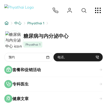
ZH
ไทย
English
日本
ខ្មែរ
عربي
服务项目
中心
Phyathai 1
文章
糖尿病与内分泌中心
关于我们
Phyathai 1
医院分院
预约
电话。
套餐和促销活动
专科医生
健康文章