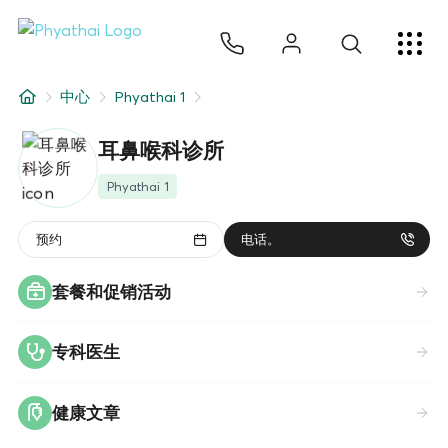
ZH
ไทย
English
日本
ខ្មែរ
عربي
服务项目
中心
Phyathai 1
文章
耳鼻喉科诊所
关于我们
Phyathai 1
医院分院
预约
电话。
套餐和促销活动
专科医生
健康文章