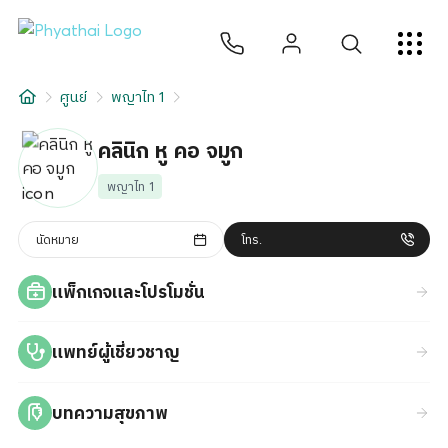
TH
English
中文
日本
ខ្មែរ
عربي
บริการ
ศูนย์
พญาไท 1
บทความ
คลินิก หู คอ จมูก
เกี่ยวกับเรา
พญาไท 1
สาขาโรงพยาบาล
นัดหมาย
โทร.
แพ็กเกจและโปรโมชั่น
แพทย์ผู้เชี่ยวชาญ
บทความสุขภาพ