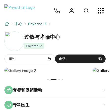
ZH
ไทย
English
日本
ខ្មែរ
عربي
服务项目
中心
Phyathai 2
文章
过敏与哮喘中心
关于我们
Phyathai 2
医院分院
预约
电话。
套餐和促销活动
专科医生