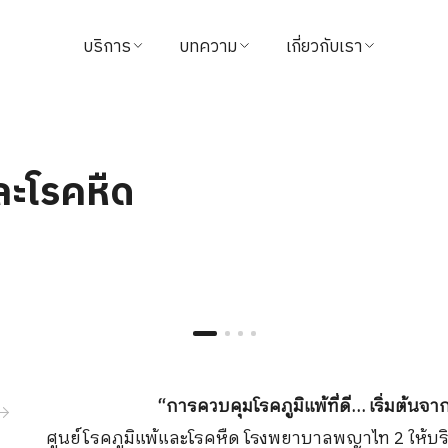
บริการ
บทความ
เกี่ยวกับเรา
ค้นหาแพทย์
บทความสุขภาพ
ข้อมูลโรงพยาบาล
นัดหมาย
วิดีโอ
วิสัยทัศน์และพันธกิจ
และโรคหืด
แนะนำบริการ
จากใจผู้ใช้บริการ
ผู้บริหารโรงพยาบาล
แพ็กเกจ & โปรโมชั่น
นักลงทุนสัมพันธ์
ศูนย์ทางการแพทย์
รางวัล
ชำระค่าบริการ
ติดต่อเรา
“
การควบคุมโรคภูมิแพ้ที่ดี
…
เริ่มต้นจ
นโยบายการคืนเงิน
ข่าวสาร
ศูนย์โรคภูมิแพ้และโรคหืด โรงพยาบาลพญาไท
2
ให้บ