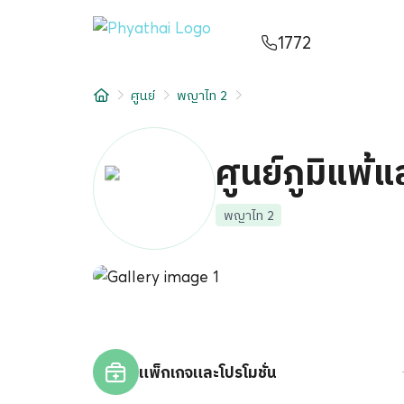
TH
English
中文
日本
ខ្មែរ
عربي
1772
บริการ
ศูนย์
พญาไท 2
บทความ
เกี่ยวกับเรา
ศูนย์ภูมิแพ้
สาขาโรงพยาบาล
พญาไท 2
แพ็กเกจและโปรโมชั่น