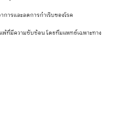
คุมอาการและลดการกำเริบของโรค
มิแพ้ที่มีความซับซ้อน โดยทีมแพทย์เฉพาะทาง