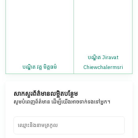
បណ្ឌិត Jiravat
បណ្ឌិត វត្ត មិត្តធម៌
Chiewchalermsri
សាកសួរព័ត៌មានលម្អិតបន្ថែម
សូមបំពេញព័ត៌មាន ដើម្បីយើងអាចទាក់ទងទៅអ្នក។
ឈ្មោះនិងនាមត្រកូល