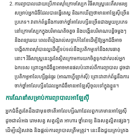
ការព្យាបាលដោយប្រើភាពស៊ាំក្រោមស្បែក វិធីសាស្រ្តនេះគឺសមរម្យ
សម្រាប់អ្នកជំងឺដែលបានធ្វើតេស្ត និងរកឃើញថាមានអាឡែស៊ីច្រើន
ប្រភេទ។ វាពាក់ព័ន្ធនឹងការចាក់ថ្នាំអាលែហ្សីនច្រើនជាងមួយប្រភេទ
នៅក្រោមស្បែកក្នុងបរិមាណតិចតួច និងបង្កើនបរិមាណបន្តិចម្តងៗ
និងពន្យាររយៈពេលពីរៀងរាល់សប្តាហ៍នៃខែដើម្បីឱ្យអ្នកជំងឺអាច
បង្កើតភាពស៊ាំបានល្អដើម្បីទប់ទល់នឹងប្រតិកម្មទៅនឹងសារធាតុ
នោះ។ វិធីសាស្ត្រនេះគួរតែស្ថិតក្រោមការយកចិត្តទុកដាក់របស់អ្នក
ឯកទេស ព្រោះអ្នកជំងឺខ្លះអាចមានផលប៉ះពាល់ពីការព្យាបាល ដូចជា
ប្រតិកម្មអាលែហ្សីធ្ងន់ធ្ងរ (អាណាហ្វីឡាក់ស៊ី) ព្រោះវាពាក់ព័ន្ធនឹងការ
ចាក់ថ្នាំអាលែហ្សីនដែលអ្នកជំងឺមានអាឡែស៊ីចូលទៅក្នុងខ្លួន។
ការណែនាំសម្រាប់ការព្យាបាលអាឡែស៊ី
អ្នកជំងឺគួរតែដឹងជាមុនថាតើអាលែហ្សីណាដែលពួកគេមានអាឡែស៊ី
ដូចជាលំអង រោមសត្វ សត្វល្អិត អាហារ ថ្នាំពេទ្យ និងសត្វល្អិតផ្សេងៗ
ដើម្បីជៀសវាង និងផ្តល់ការព្យាបាលត្រឹមត្រូវ។ នេះនឹងជួយគ្រប់គ្រង