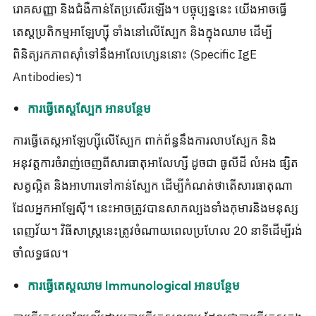
រោគសញ្ញា និងជំងឺកាន់តែប្រសើរឡើង។ បច្ចុប្បន្ននេះ យើងអាចធ្វើ
តេស្ដប្រតិកម្មអាឡែហ្ស៊ី ទាំងនៅលើស្បែក និងក្នុងឈាម ដើម្បី
ពិនិត្យរកភាពស៊ាំទៅនឹងអាលែហ្សេននោះ (Specific IgE
Antibodies)។
ការធ្វើតេស្តស្បែក អានបន្ថែម
ការធ្វើតេស្តអាឡែហ្ស៊ីលើស្បែក ពាក់ព័ន្ធនឹងការលាបស្បែក និង
អនុវត្តការចំរាញ់ចេញពីសារធាតុអាលែហ្សី ដូចជា ធូលីដី លំអង ផ្សិត
សត្វល្អិត និងអាហារទៅកាន់ស្បែក ដើម្បីកំណត់ថាតើសារធាតុណា
ដែលអ្នកអាឡែស៊ី។ នេះអាចត្រូវបានសាកល្បងទាំងកុមារនិងមនុស្ស
ពេញវ័យ។ វិធីសាស្រ្តនេះត្រូវចំណាយពេលប្រហែល 20 នាទីដើម្បីរង់
ចាំលទ្ធផល។
ការធ្វើតេស្តឈាម Immunological អានបន្ថែម