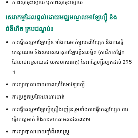
ភាពស៊ាំចុះខ្សោយ ឬភាពស៊ាំចុះខ្សោយ
សេវាកម្មដែលផ្តល់ដោយមជ្ឈមណ្ឌលអាឡែហ្ស៊ី និង
ជំងឺហឺត គ្របដណ្តប់៖
ការធ្វើតេស្តអាឡែហ្សីន ទាំងការចាក់ម្ជុលលើស្បែក និងការធ្វើ
តេស្តឈាម និងសមាសធាតុអាឡែហ្សីនលម្អិត (ការវិភាគផ្នែក
ដែលដោះស្រាយដោយសមាសធាតុ) នៃអាឡែហ្ស៊ីរហូតដល់ 295
។
ការព្យាបាលដោយភាពស៊ាំនៃអាឡែរហ្សី
ការប្រកួតប្រជែងអាហារមាត់
ការធ្វើតេស្តអាឡែហ្ស៊ីគ្រឿងញៀន រួមទាំងការធ្វើតេស្តស្បែក ការ
ធ្វើតេស្តមាត់ និងការចាក់តាមសរសៃឈាម
ការព្យាបាលដោយថ្នាំជីវសាស្ត្រ