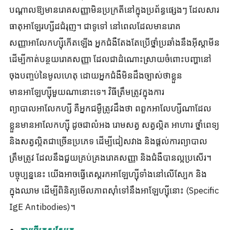
បណ្តាលឱ្យមានរោគសញ្ញាមិនប្រក្រតីនៅក្នុងប្រព័ន្ធផ្សេងៗ ដែលសារ
ធាតុអាឡែរហ្សីដជំរុញ។ ជាទូទៅ នៅពេលដែលមានរោគ
សញ្ញាអាលែកហ្ស៊ីកើតឡើង អ្នកជំងឺតែងតែប្រើថ្នាំប្រឆាំងនឹងអ៊ីស្តាមីន
ដើម្បីកាត់បន្ថយរោគសញ្ញា ដែលជាដំណោះស្រាយចំពោះបញ្ហានៅ
ចុងបញ្ចប់នៃមូលហេតុ ដោយអ្នកជំងឺមិនដឹងច្បាស់ថាខ្លួន
មានអាឡែហ្ស៊ីមួយណានោះទេ។ វិធីត្រឹមត្រូវក្នុងការ
ព្យាបាលអាលែកហ្សី គឺអ្នកជម្ងឺត្រូវដឹងថា ពពួកអាលែហ្សីណាដែល
ខ្លួនមានអាលែកហ្ស៊ី ដូចជាលំអង រោមសត្វ សត្វល្អិត អាហារ ថ្នាំពេទ្យ
និងសត្វល្អិតជាច្រើនប្រភេទ ដើម្បីជៀសវាង និងផ្តល់ការព្យាបាល
ត្រឹមត្រូវ ដែលនឹងជួយគ្រប់គ្រងរោគសញ្ញា និងជំងឺបានល្អប្រសើរ។
បច្ចុប្បន្ននេះ យើងអាចធ្វើតេស្តរកអាឡែហ្ស៊ីទាំងនៅលើស្បែក និង
ក្នុងឈាម ដើម្បីពិនិត្យមើលភាពស៊ាំទៅនឹងអាឡែហ្ស៊ីនោះ (Specific
IgE Antibodies)។