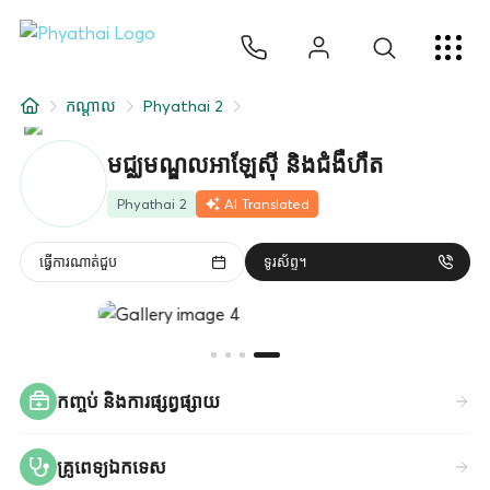
KM
ไทย
English
中文
日本
عربي
សេវាកម្ម
កណ្តាល
Phyathai 2
អត្ថបទ
មជ្ឈមណ្ឌលអាឡែស៊ី និងជំងឺហឺត
អំពីពួកយើង
Phyathai 2
AI Translated
សាខាមន្ទីរពេទ្យ
ធ្វើការណាត់ជួប
ទូរស័ព្ទ។
កញ្ចប់ និងការផ្សព្វផ្សាយ
គ្រូពេទ្យឯកទេស