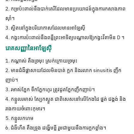
2. កម្រប៉ះពាល់នឹងបាក់តេរីដែលមានប្រយោជន៍ក្នុងការកសាងភាព
ស៊ាំ។
3. ស្ថិតនៅក្នុងបរិយាកាសដែលមានអាឡែស៊ី
4. កង្វះការប៉ះពាល់នឹងពន្លឺព្រះអាទិត្យបណ្តាលឱ្យកង្វះវីតាមីន D ។
រោគសញ្ញានៃអាឡែស៊ី
1. កណ្តាស់ តឹងច្រមុះ ស្រក់ក្រោយច្រមុះ
2. មានជំងឺផ្តាសាយដែលមិនបាត់ ក្អក និងរលាក sinusitis ញឹក
ញាប់។
3. រមាស់ភ្នែក ទឹកភ្នែកហូរ ត្រូវជូតភ្នែកញឹកញាប់។
4. កន្ទួលរមាស់ ស្បែកស្ងួត ជាពិសេសនៅលើកែងដៃ ផ្នត់ ជង្គង់ និង
រាងកាយចំពោះកុមារ។
5. កន្ទួលកហម
6. ជំងឺហឺត តឹងទ្រូង ដង្ហើមខ្លី រួមជាមួយនឹងការក្អកខ្លាំង។