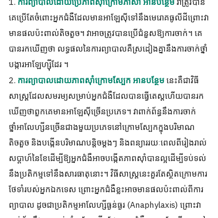
1.
វាត្រូវបាន
ការព្យាបាលដោយប្រើភាពស៊ាំក្រោមភាសា អានបន្ថែម
គេប្រើតែចំពោះអ្នកជំងឺដែលមានអាឡែស៊ីទៅនឹងមេរោគធូលីដីព្រោះវា
មានផលប៉ះពាល់តិចតួច។ វាអាចត្រូវបានប្រើជំនួសឱ្យការចាក់។ គេ​
បាន​រក​ឃើញ​ថា លទ្ធផល​នៃ​ការ​ព្យាបាល​គឺ​ស្រដៀង​គ្នា​នឹង​ការ​ចាក់​ថ្នាំ​
បង្ការ​អា​ឡែ​ហ្ស៊ី​ដែរ ។
2.
នេះគឺជាវិធី
ការព្យាបាលដោយភាពស៊ាំក្រោមស្បែក អានបន្ថែម
សាស្រ្តដែលសមរម្យសម្រាប់អ្នកជំងឺដែលបានធ្វើតេស្តហើយបានរក
ឃើញថាពួកគេមានអាឡែស៊ីច្រើនប្រភេទ។ វាពាក់ព័ន្ធនឹងការចាក់
ថ្នាំអាលែហ្សីនច្រើនជាងមួយប្រភេទនៅក្រោមស្បែកក្នុងបរិមាណ
តិចតួច និងបង្កើនបរិមាណបន្តិចម្តងៗ និងពន្យាររយៈពេលពីរៀងរាល់
សប្តាហ៍នៃខែដើម្បីឱ្យអ្នកជំងឺអាចបង្កើតភាពស៊ាំបានល្អដើម្បីទប់ទល់
នឹងប្រតិកម្មទៅនឹងសារធាតុនោះ។ វិធីសាស្ត្រនេះគួរតែស្ថិតក្រោមការ
ថែទាំរបស់អ្នកឯកទេស ព្រោះអ្នកជំងឺខ្លះអាចមានផលប៉ះពាល់ពីការ
ព្យាបាល ដូចជាប្រតិកម្មអាលែហ្សីធ្ងន់ធ្ងរ (Anaphylaxis) ព្រោះវា