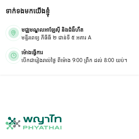
ទាក់ទងមកយើងខ្ញុំ
មជ្ឈមណ្ឌលអាឡែស៊ី និងជំងឺហឺត
មន្ទីរពេទ្យ ភីធីធី ២ ជាន់ទី ៥ អគារ A
ម៉ោងធ្វើការ
បើកជារៀងរាល់ថ្ងៃ ពីម៉ោង 9:00 ព្រឹក ដល់ 8:00 យប់។