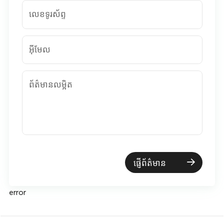
លេខទូរស័ព្ទ
អ៊ីមែល
ព័ត៌មានលម្អិត
ផ្ញើព័ត៌មាន
error