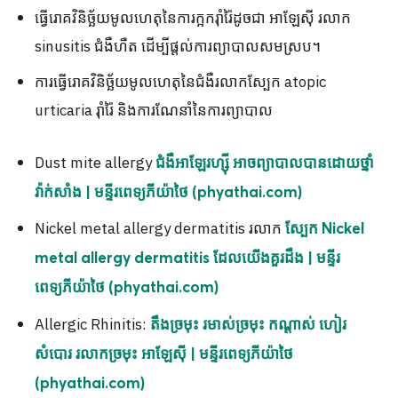
ធ្វើរោគវិនិច្ឆ័យមូលហេតុនៃការក្អករ៉ាំរ៉ៃដូចជា អាឡែស៊ី រលាក
sinusitis ជំងឺហឺត ដើម្បីផ្តល់ការព្យាបាលសមស្រប។
ការធ្វើរោគវិនិច្ឆ័យមូលហេតុនៃជំងឺរលាកស្បែក atopic
urticaria រ៉ាំរ៉ៃ និងការណែនាំនៃការព្យាបាល
Dust mite allergy
ជំងឺអាឡែរហ្ស៊ី អាចព្យាបាលបានដោយថ្នាំ
វ៉ាក់សាំង | មន្ទីរពេទ្យភីយ៉ាថៃ (phyathai.com)
Nickel metal allergy dermatitis រលាក
ស្បែក Nickel
metal allergy dermatitis ដែលយើងគួរដឹង | មន្ទីរ
ពេទ្យភីយ៉ាថៃ (phyathai.com)
Allergic Rhinitis:
តឹងច្រមុះ រមាស់ច្រមុះ កណ្តាស់ ហៀរ
សំបោរ រលាកច្រមុះ អាឡែស៊ី | មន្ទីរពេទ្យភីយ៉ាថៃ
(phyathai.com)