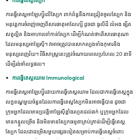
ការធ្វើតេស្តស្បែក
ការធ្វើតេស្តអាឡែហ្ស៊ីលើស្បែក ពាក់ព័ន្ធនឹងការជ្រៀតចូលស្បែក និង
អនុវត្តការចំរាញ់ចេញពីសារធាតុអាលែហ្សី ដូចជា ធូលីដី លំអង ផ្សិត
សត្វល្អិត និងអាហារទៅកាន់ស្បែក ដើម្បីកំណត់ថាតើសារធាតុណា
ដែលមនុស្សអាឡែស៊ី។ វាអាចត្រូវបានសាកល្បងទាំងកុមារនិង
មនុស្សពេញវ័យ។ វិធីសាស្រ្តនេះត្រូវចំណាយពេលប្រហែល 20 នាទី
ដើម្បីរង់ចាំលទ្ធផល។
ការធ្វើតេស្តឈាម Immunological
ការធ្វើតេស្តអាឡែហ្ស៊ីដោយការធ្វើតេស្តឈាម ដែលជាការធ្វើតេស្តក្នុង
លក្ខខណ្ឌមួយចំនួនដែលការធ្វើតេស្តស្បែកមិនអាចធ្វើបាន ដូចជា
ក្រុមអ្នកដែលមានប្រវត្តិអាឡែស៊ីខ្លាំងរហូតដល់ឆក់ ឬក្រុមអ្នកដែល
មានកន្ទួលច្រើន និងមិនមានស្បែកធម្មតាគ្រប់គ្រាន់ដើម្បីធ្វើតេស្ដ
ស្បែក ដែលជាជម្រើសមួយផ្សេងទៀតសម្រាប់ការធ្វើតេស្តចំពោះ