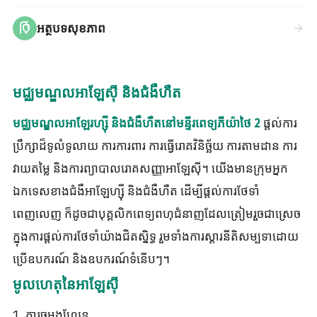
អត្ថបទសុខភាព
មជ្ឈមណ្ឌលអាឡែស៊ី និងជំងឺហឺត
ផ្តល់ការ
មជ្ឈមណ្ឌលអាឡែរហ្ស៊ី និងជំងឺហឺតនៅមន្ទីរពេទ្យភីយ៉ាថៃ 2
ប្រឹក្សាដ៏ទូលំទូលាយ ការការពារ ការធ្វើរោគវិនិច្ឆ័យ ការតាមដាន ការ
វាយតម្លៃ និងការព្យាបាលរោគសញ្ញាអាឡែស៊ី។ យើងមានក្រុមអ្នក
ឯកទេសខាងជំងឺអាឡែហ្ស៊ី និងជំងឺហឺត ដើម្បីផ្តល់ការថែទាំ
ពេញលេញ ក៏ដូចជាបុគ្គលិកពេទ្យពហុជំនាញដែលត្រៀមរួចជាស្រេច
ក្នុងការផ្តល់ការថែទាំយ៉ាងជិតស្និទ្ធ រួមទាំងការស្តារនីតិសម្បទាដោយ
ប្រើឧបករណ៍ និងឧបករណ៍ទំនើបៗ។
មូលហេតុនៃអាឡែស៊ី
1. ការចម្លងហ្សែន