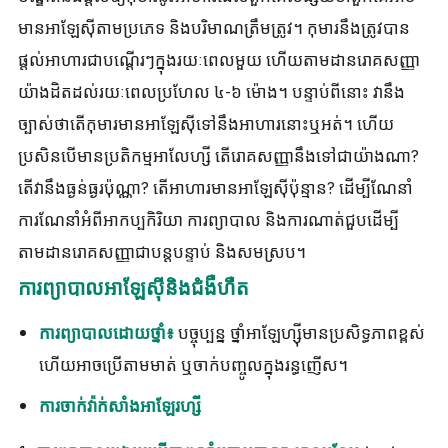
មានអាឡែស៊ីតាមប្រភេទ និងបរិមាណត្រឹមត្រូវ។ កុមារ​នឹង​ត្រូវ​បាន​
ផ្តល់​អាហារ​ជា​បណ្តើរៗ​ក្នុង​រយៈពេល​មួយ ហើយ​តាមដាន​រោគសញ្ញា​
យ៉ាង​ដិតដល់​រយៈពេល​ប្រហែល ៤-៦ ម៉ោង។ បន្ទាប់ពីនោះ វានឹង
ច្បាស់ថាតើកុមារមានអាឡែស៊ីទៅនឹងអាហារនោះឬអត់។ ហើយ​
ប្រសិនបើ​មាន​ប្រតិកម្ម​អា​លែ​ហ្សី តើ​រោគសញ្ញា​នឹង​ទៅជា​យ៉ាងណា​?
តើវានឹងធ្ងន់ធ្ងរប៉ុណ្ណា? តើអាហារមានអាឡែស៊ីប៉ុន្មាន? ដើម្បីណែនាំ
ការណែនាំអំពីអាកប្បកិរិយា ការព្យាបាល និងការណាត់ជួបដើម្បី
តាមដានរោគសញ្ញាជាបន្តបន្ទាប់ និងសមស្រប។
ការព្យាបាលអាឡែស៊ីនិងជំងឺហឺត
បច្ចុប្បន្ន ថ្នាំ​អាឡែ​ហ្ស៊ី​មាន​ប្រសិទ្ធភាព​ខ្ពស់
ការ​ព្យាបាល​ដោយ​ថ្នាំ៖
ហើយ​អាច​ប្រើ​តាម​មាត់ ឬ​ចាក់​បញ្ចូល​ក្នុង​រន្ធ​ញើស។
ការចាក់វ៉ាក់សាំងអាឡែរហ្សី