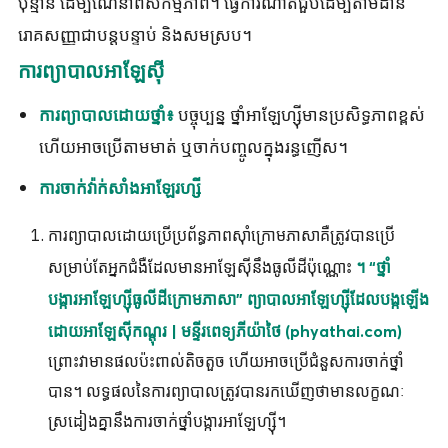
ប៉ុន្មាន ដើម្បីណែនាំពីសកម្មភាព។ ធ្វើការណាត់ជួបដើម្បីតាមដាន
រោគសញ្ញាជាបន្តបន្ទាប់ និងសមស្រប។
ការព្យាបាលអាឡែស៊ី
បច្ចុប្បន្ន ថ្នាំ​អាឡែ​ហ្ស៊ី​មាន​ប្រសិទ្ធភាព​ខ្ពស់
ការ​ព្យាបាល​ដោយ​ថ្នាំ៖
ហើយ​អាច​ប្រើ​តាម​មាត់ ឬ​ចាក់​បញ្ចូល​ក្នុង​រន្ធ​ញើស។
ការចាក់វ៉ាក់សាំងអាឡែរហ្សី
ការ​ព្យាបាល​ដោយ​ប្រើ​ប្រព័ន្ធ​ភាពស៊ាំ​ក្រោម​ភាសា​គឺ​ត្រូវ​បាន​ប្រើ​
សម្រាប់​តែ​អ្នក​ជំងឺ​ដែល​មាន​អាឡែស៊ី​នឹង​ធូលី​ដី​ប៉ុណ្ណោះ
។ “ថ្នាំ
បង្ការអាឡែហ្ស៊ីធូលីដីក្រោមភាសា” ព្យាបាលអាឡែហ្ស៊ីដែលបង្កឡើង
ដោយអាឡែស៊ីកណ្ដុរ | មន្ទីរពេទ្យភីយ៉ាថៃ (phyathai.com)
ព្រោះវាមានផលប៉ះពាល់តិចតួច ហើយអាចប្រើជំនួសការចាក់ថ្នាំ
បាន។ លទ្ធផល​នៃ​ការ​ព្យាបាល​ត្រូវ​បាន​រក​ឃើញ​ថា​មាន​លក្ខណៈ​
ស្រដៀង​គ្នា​នឹង​ការ​ចាក់​ថ្នាំ​បង្ការ​អា​ឡែ​ហ្ស៊ី​។