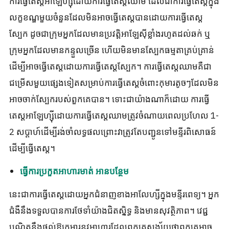
ការធ្វើតេស្តអាឡែហ្ស៊ីដោយការធ្វើតេស្តឈាម ដែលជាការធ្វើតេស្តក្នុង
លក្ខខណ្ឌមួយចំនួនដែលមិនអាចធ្វើតេស្តបានដោយការធ្វើតេស្ត
ស្បែក ដូចជាក្រុមអ្នកដែលមានប្រវត្តិអាឡែស៊ីខ្លាំងរហូតដល់ឆក់ ឬ
ក្រុមអ្នកដែលមានកន្ទួលច្រើន ហើយមិនមានស្បែកធម្មតាគ្រប់គ្រាន់
ដើម្បីអាចធ្វើតេស្តដោយការធ្វើតេស្តស្បែក។ ការធ្វើតេស្តឈាមគឺជា
ជម្រើសមួយផ្សេងទៀតសម្រាប់ការធ្វើតេស្តចំពោះកុមារតូចៗដែលមិន
អាចចាក់ស្បែករបស់ពួកគេបាន។ ទោះជាយ៉ាងណាក៏ដោយ ការធ្វើ
តេស្តអាឡែហ្ស៊ីដោយការធ្វើតេស្តឈាមត្រូវចំណាយពេលប្រហែល 1-
2 សប្តាហ៍ដើម្បីរង់ចាំលទ្ធផលព្រោះវាត្រូវតែបញ្ជូនទៅមន្ទីរពិសោធន៍
ដើម្បីធ្វើតេស្ត។
ធ្វើការប្រកួតអាហារមាត់ អានបន្ថែម
នេះ​ជា​ការ​ធ្វើ​តេស្ត​ដោយ​អ្នក​ជំនាញ​ខាង​អាលែហ្សី​ក្នុង​មន្ទីរពេទ្យ។ អ្នក
ជំងឺនឹងទទួលបានការថែទាំយ៉ាងជិតស្និទ្ធ និងមានសុវត្ថិភាព។ វេជ្ជ
បណ្ឌិតនឹងផ្តល់ឱ្យកុមារនូវអាហារដែលពួកគេសង្ស័យថាពួកគេអាច