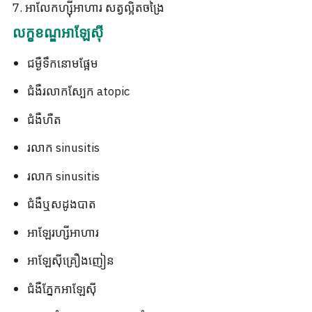
7. អាលែកហ្ស៊ីអាហារ សត្វល្អិតចង្រៃ
លក្ខខណ្ឌអាឡែស៊ី
ជម្ងឺទឹកនោមផ្អែម
ជំងឺរលាកស្បែក atopic
ជំងឺហឺត
រលាក sinusitis
រលាក sinusitis
ជំងឺឬសដូងបាត
អាឡែរហ្សីអាហារ
អាឡែស៊ីគ្រឿងញៀន
ជំងឺភ្នែកអាឡែស៊ី