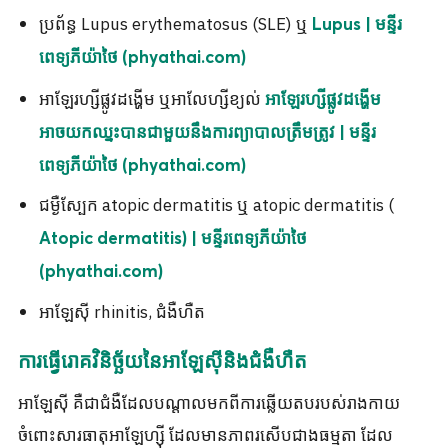
ប្រព័ន្ធ Lupus erythematosus (SLE) ឬ
Lupus | មន្ទីរ
ពេទ្យភីយ៉ាថៃ (phyathai.com)
អាឡែរហ្សីផ្លូវដង្ហើម ឬអាលែហ្សីខ្យល់
អាឡែរហ្សីផ្លូវដង្ហើម
អាចយកឈ្នះបានជាមួយនឹងការព្យាបាលត្រឹមត្រូវ | មន្ទីរ
ពេទ្យភីយ៉ាថៃ (phyathai.com)
ជម្ងឺស្បែក atopic dermatitis ឬ atopic dermatitis (
Atopic dermatitis) | មន្ទីរពេទ្យភីយ៉ាថៃ
(phyathai.com)
អាឡែស៊ី rhinitis, ជំងឺហឺត
ការធ្វើរោគវិនិច្ឆ័យនៃអាឡែស៊ីនិងជំងឺហឺត
អាឡែស៊ី គឺជាជំងឺដែលបណ្តាលមកពីការឆ្លើយតបរបស់រាងកាយ
ចំពោះសារធាតុអាឡែហ្ស៊ី ដែលមានភាពរសើបជាងធម្មតា ដែល