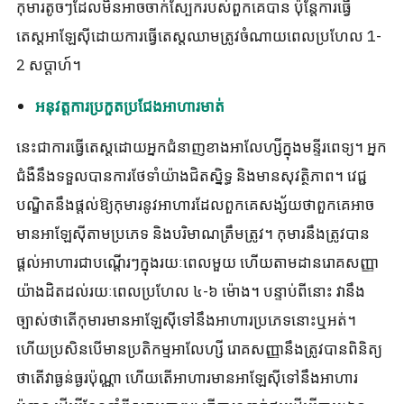
កុមារតូចៗដែលមិនអាចចាក់ស្បែករបស់ពួកគេបាន ប៉ុន្តែការធ្វើ
តេស្តអាឡែស៊ីដោយការធ្វើតេស្តឈាមត្រូវចំណាយពេលប្រហែល 1-
2 សប្តាហ៍។
អនុវត្តការប្រកួតប្រជែងអាហារមាត់
នេះ​ជា​ការ​ធ្វើ​តេស្ត​ដោយ​អ្នក​ជំនាញ​ខាង​អាលែហ្សី​ក្នុង​មន្ទីរពេទ្យ។ អ្នក
ជំងឺនឹងទទួលបានការថែទាំយ៉ាងជិតស្និទ្ធ និងមានសុវត្ថិភាព។ វេជ្ជ
បណ្ឌិតនឹងផ្តល់ឱ្យកុមារនូវអាហារដែលពួកគេសង្ស័យថាពួកគេអាច
មានអាឡែស៊ីតាមប្រភេទ និងបរិមាណត្រឹមត្រូវ។ កុមារ​នឹង​ត្រូវ​បាន​
ផ្តល់​អាហារ​ជា​បណ្តើរៗ​ក្នុង​រយៈពេល​មួយ ហើយ​តាមដាន​រោគសញ្ញា​
យ៉ាង​ដិតដល់​រយៈពេល​ប្រហែល ៤-៦ ម៉ោង។ បន្ទាប់ពីនោះ វានឹង
ច្បាស់ថាតើកុមារមានអាឡែស៊ីទៅនឹងអាហារប្រភេទនោះឬអត់។
ហើយប្រសិនបើមានប្រតិកម្មអាលែហ្សី រោគសញ្ញានឹងត្រូវបានពិនិត្យ
ថាតើវាធ្ងន់ធ្ងរប៉ុណ្ណា ហើយតើអាហារមានអាឡែស៊ីទៅនឹងអាហារ