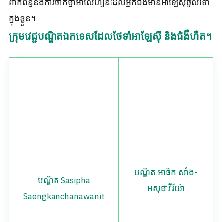
ពាក់ព័ន្ធនឹងការចាក់ថ្នាំអាលែហ្សីនដែលអ្នកជំងឺមានអាឡែស៊ីចូលទៅ
ក្នុងខ្លួន។
ក្រុមវេជ្ជបណ្ឌិតឯកទេសដែលថែទាំអាឡែស៊ី និងជំងឺហឺត។
បណ្ឌិត អាធិក សាំង-
បណ្ឌិត Sasipha
អសុផាវីរីយ៉ា
Saengkanchanawanit