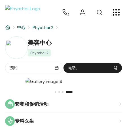
ZH
ไทย
English
日本
ខ្មែរ
عربي
服务项目
中心
Phyathai 2
文章
美容中心
关于我们
Phyathai 2
医院分院
预约
电话。
套餐和促销活动
专科医生