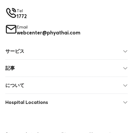
Tel
1772
Email
webcenter@phyathai.com
サービス
記事
について
Hospital Locations