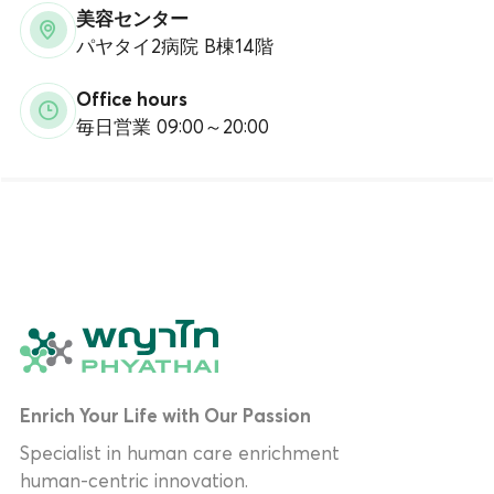
美容センター
パヤタイ2病院 B棟14階
Office hours
毎日営業 09:00～20:00
Enrich Your Life with Our Passion
Specialist in human care enrichment
human-centric innovation.