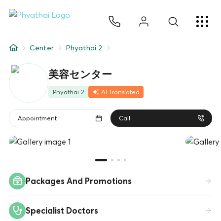
JA
ไทย
English
中文
ខ្មែរ
عربي
サービス
Center
Phyathai 2
記事
美容センター
について
Phyathai 2
AI Translated
Hospital Locations
Appointment
Call
Packages And Promotions
Specialist Doctors