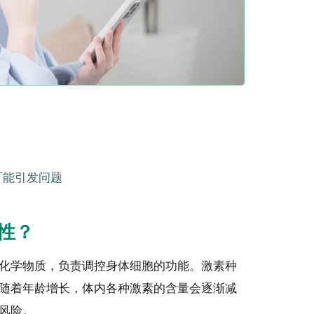
可能引发问题
性？
化学物质，负责调控身体细胞的功能。
激素
种
随着年龄增长，体内各种
激素
的含量会逐渐减
风险。