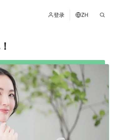
登录
ZH
ไทย
现！
ENGLISH
日本
ខ្មែរ
عربي