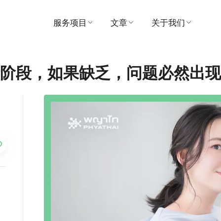
服务项目
文章
关于我们
寻找医生
医疗的
医院
龄阶段，如果缺乏，问题必然出
预约
视频
愿景与使命
患者及访客指南
推荐
管理
套餐和促销
奖
中心
联系我们
支付
消息
活动