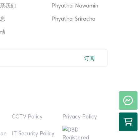
联系我们
Phyathai Nawamin
消息
Phyathai Sriracha
活动
订阅
CCTV Policy
Privacy Policy
ion
IT Security Policy