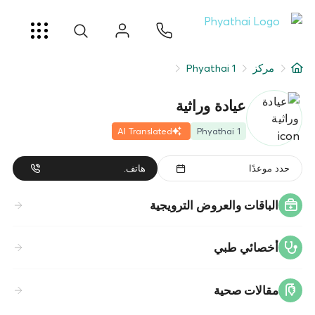
AR
ខ្មែរ
日本
中文
English
ไทย
خدمات
مركز
Phyathai 1
شرط
عيادة وراثية
عن
AI Translated
Phyathai 1
فرع المستشفى
حدد موعدًا
هاتف.
الباقات والعروض الترويجية
أخصائي طبي
مقالات صحية