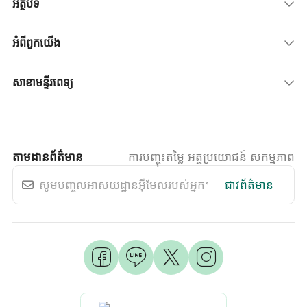
អត្ថបទ
អំពីពួកយើង
សាខាមន្ទីរពេទ្យ
តាមដានព័ត៌មាន
ការបញ្ចុះតម្លៃ អត្ថប្រយោជន៍ សកម្មភាព
ជាវព័ត៌មាន