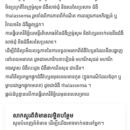
មិនប្រក្រតីនៃក្រូម៉ូសូម ជំងឺសាច់ដុំ និងសរសៃប្រសាទ ជំងឺ
thalassemia រួមទាំងពិការភាពពីកំណើត ការពន្យារការអភិវឌ្ឍន៍ ឬ
វិកលចរិត ជំងឺឆ្កួតជ្រូក។
ការធ្វើរោគវិនិច្ឆ័យមន្ទីរពិសោធន៍នៃជំងឺក្រូម៉ូសូម និងហ្សែនទាក់ទងនឹងជំងឺ
សាច់ដុំ និងជំងឺសរសៃប្រសាទ។
ដើម្បីពិនិត្យមើលលទ្ធភាពនៃការទទួលមរតកពីជំងឺហ្សែនដែលនឹងបង្ហាញ
នៅពេលអនាគត ដូចជាមហារីកពោះវៀនធំ មហារីកសុដន់ មហារីក
ពងស្វាស ជំងឺបេះដូង ជំងឺផាកឃីនសុន ជាដើម។
ការពិនិត្យរកអ្នកផ្ទុកជំងឺហ្សែនមុនពេលមានកូន (ក្នុងករណីដែលឪពុក ឬ
ម្តាយជាអ្នកផ្ទុកមេរោគ) ដូចជាជំងឺ thalassemia ។
ផ្តល់ដំបូន្មានលើការធ្វើរោគវិនិច្ឆ័យមុនពេលសម្រាល
សាកសួរព័ត៌មានលម្អិតបន្ថែម
សូមបំពេញព័ត៌មាន ដើម្បីយើងអាចទាក់ទងទៅអ្នក។