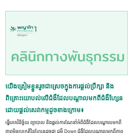
យើងត្រៀមខ្លួនរួចជាស្រេចក្នុងការផ្តល់ប្រឹក្សា និង
ពិគ្រោះយោបល់លើជំងឺដែលបណ្តាលមកពីជំងឺហ្សែន
ដោយផ្តល់សេវាកម្មដូចខាងក្រោម៖
ធ្វើរោគវិនិច្ឆ័យ ព្យាបាល និងផ្តល់ការណែនាំអំពីជំងឺដែលបណ្តាលមកពី
ភាពមិនប្រក្រតីនៃហ្សែនដូចជា ជម្ងឺ Down ជំងឺដែលបណ្តាលមកពីភាព