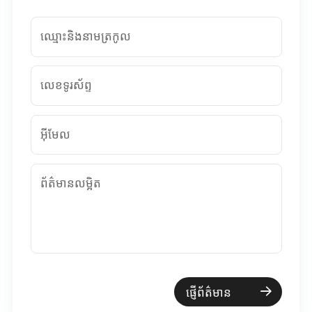
ឈ្មោះនិងនាមត្រកូល
លេខទូរស័ព្ទ
អ៊ីមែល
ព័ត៌មានលម្អិត
ផ្ញើព័ត៌មាន