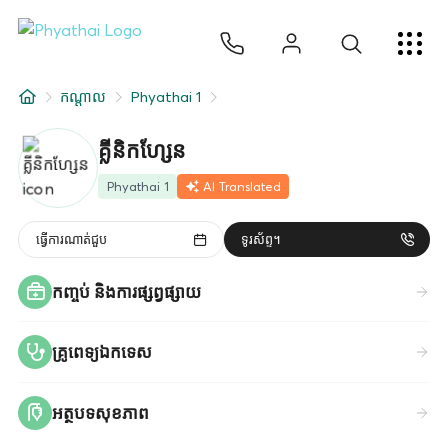
KM
ไทย
English
中文
日本
عربي
សេវាកម្ម
កណ្តាល
Phyathai 1
អត្ថបទ
គ្លីនិកហ្សែន
អំពីពួកយើង
Phyathai 1
AI Translated
សាខាមន្ទីរពេទ្យ
ធ្វើការណាត់ជួប
ទូរស័ព្ទ។
កញ្ចប់ និងការផ្សព្វផ្សាយ
គ្រូពេទ្យឯកទេស
អត្ថបទសុខភាព