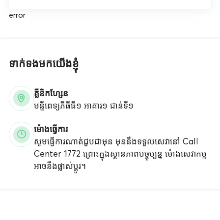
error
ទាក់ទងមកយើងខ្ញុំ
គ្លីនិកហ្សែន
មន្ទីពេទ្យភីធីធី១ អាគារ១ ជាន់ទី១
ម៉ោងធ្វើការ
សូមធ្វើការណាត់ជួបជាមុន មុននឹងទទួលសេវានៅ Call
Center 1772 ព្រោះក្នុងស្ថានភាពបច្ចុប្បន្ន ម៉ោងសេវាកម្ម
អាចនឹងផ្លាស់ប្តូរ។