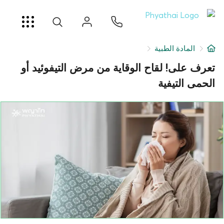
AR
ខ្មែរ
日本
中文
English
ไทย
خدمات
المادة الطبية
شرط
تعرف على! لقاح الوقاية من مرض التيفوئيد أو
الحمى التيفية
عن
فرع المستشفى