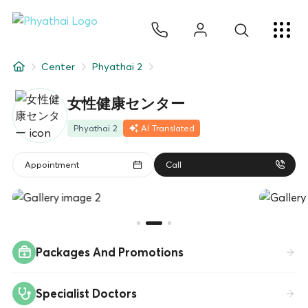
JA
ไทย
English
中文
ខ្មែរ
عربي
サービス
Center
Phyathai 2
記事
女性健康センター
について
Phyathai 2
AI Translated
Hospital Locations
Appointment
Call
Packages And Promotions
Specialist Doctors