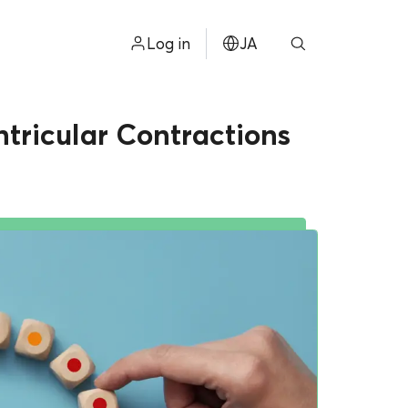
Log in
JA
ไทย
ntricular Contractions
ョン
ENGLISH
中文
ខ្មែរ
عربي