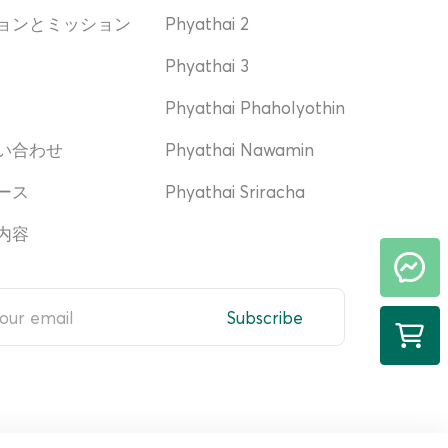
ョンとミッション
Phyathai 2
Phyathai 3
Phyathai Phaholyothin
い合わせ
Phyathai Nawamin
ース
Phyathai Sriracha
内容
Subscribe