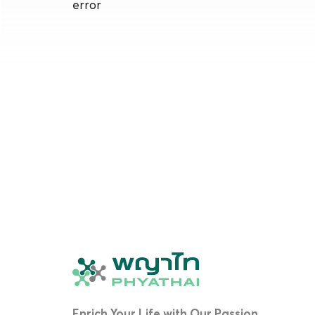
error
Enrich Your Life with Our Passion