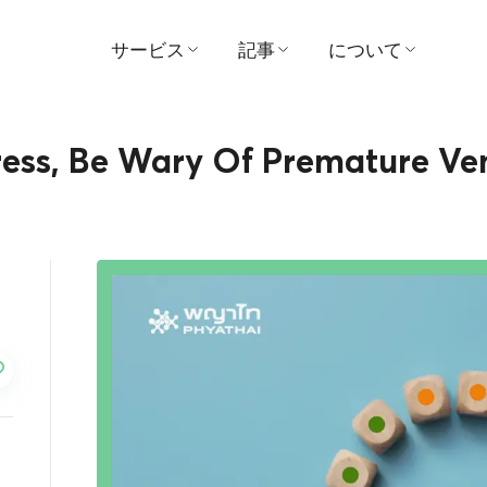
サービス
記事
について
医師を探す
医学
病院
tress, Be Wary Of Premature Ve
予約する
ビデオ
ビジョンとミッシ
患者および訪問者ガイド
証言
管理
パッケージとプロモーシ
賞
ョン
お問い合わせ
センター
ニュース
支払い
活動内容