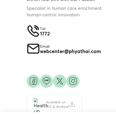
Specialist in human care enrichment
human-centric innovation.
Tel
1772
Email
webcenter@phyathai.com
Available on
iOS & Android