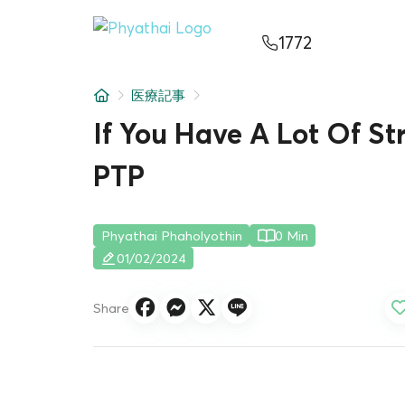
JA
ไทย
English
中文
ខ្មែរ
عربي
1772
サービス
医療記事
記事
If You Have A Lot Of S
について
PTP
Hospital Locations
Phyathai Phaholyothin
0 Min
01/02/2024
Share