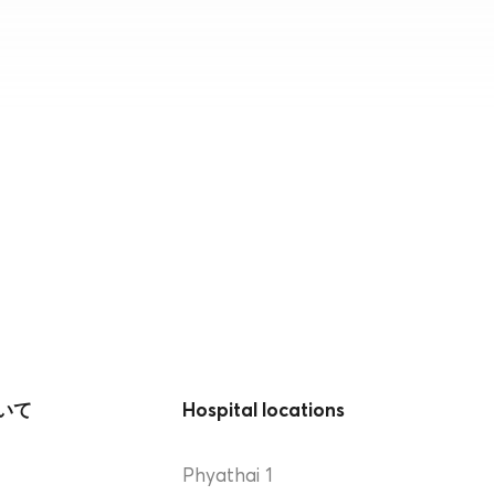
いて
Hospital locations
Phyathai 1