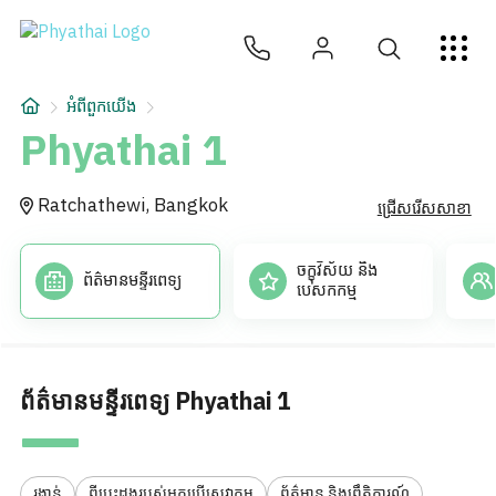
KM
ไทย
English
中文
日本
عربي
សេវាកម្ម
អំពីពួកយើង
អត្ថបទ
Phyathai 1
អំពីពួកយើង
Ratchathewi, Bangkok
ជ្រើសរើសសាខា
សាខាមន្ទីរពេទ្យ
ចក្ខុវិស័យ និង
ព័ត៌មានមន្ទីរពេទ្យ
បេសកកម្ម
ព័ត៌មានមន្ទីរពេទ្យ Phyathai 1
រង្វាន់
ពីបេះដូងរបស់អ្នកប្រើសេវាកម្ម
ព័ត៌មាន និងព្រឹត្តិការណ៍