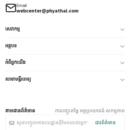
Email
webcenter@phyathai.com
សេវាកម្ម
អត្ថបទ
អំពីពួកយើង
សាខាមន្ទីរពេទ្យ
តាមដានព័ត៌មាន
ការបញ្ចុះតម្លៃ អត្ថប្រយោជន៍ សកម្មភាព
ជាវព័ត៌មាន