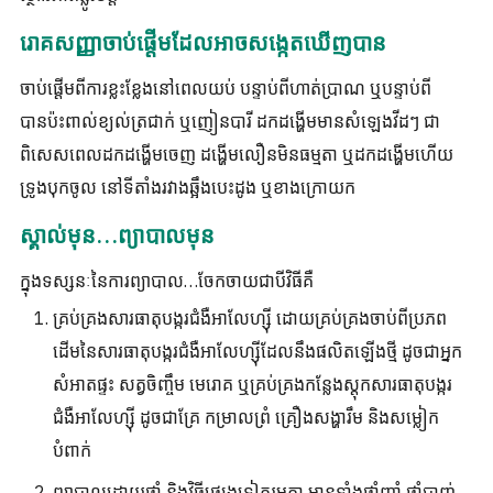
រោគសញ្ញាចាប់ផ្តើមដែលអាចសង្កេតឃើញបាន
ចាប់ផ្តើមពីការខ្លះខ្លែងនៅពេលយប់ បន្ទាប់ពីហាត់ប្រាណ ឬបន្ទាប់ពី
បានប៉ះពាល់ខ្យល់ត្រជាក់ ឬញៀនបារី ដកដង្ហើមមានសំឡេងវីដៗ ជា
ពិសេសពេលដកដង្ហើមចេញ ដង្ហើមលឿនមិនធម្មតា ឬដកដង្ហើមហើយ
ទ្រូងបុកចូល នៅទីតាំងរវាងឆ្អឹងបេះដូង ឬខាងក្រោយក
ស្គាល់មុន…ព្យាបាលមុន
ក្នុងទស្សនៈនៃការព្យាបាល…ចែកចាយជាបីវិធីគឺ
គ្រប់គ្រងសារធាតុបង្ករជំងឺអាលែហ្ស៊ី ដោយគ្រប់គ្រងចាប់ពីប្រភព
ដើមនៃសារធាតុបង្ករជំងឺអាលែហ្ស៊ីដែលនឹងផលិតឡើងថ្មី ដូចជាអ្នក
សំអាតផ្ទះ សត្វចិញ្ចឹម មេរោគ ឬគ្រប់គ្រងកន្លែងស្តុកសារធាតុបង្ករ
ជំងឺអាលែហ្ស៊ី ដូចជាគ្រែ កម្រាលព្រំ គ្រឿងសង្ហារឹម និងសម្លៀក
បំពាក់