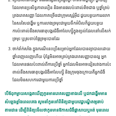
ព្យាបាលដោយថ្នាំ និងវិធីផ្សេងទៀតរួមគ្នា មានទាំងថ្នាំញ៉ាំ ថ្នាំបាញ់
ដែលមានប្រសិទ្ធភាពលឿន និងមានផលប៉ះពាល់តិចជាង ឬថ្នាំគ្រប់
គ្រងរោគសញ្ញា ដែលភាគច្រើនជាក្រុមស្ទេរ៉ូអ៊ីដ ជួយបន្ថយការរលាក
នៃសរសៃដង្ហើម ឬការលាងច្រមុះជាមួយទឹកអំបិលក៏ជួយបន្ថយ
ការប៉ះពាល់នឹងសារធាតុបង្ករជំងឺអាលែហ្ស៊ីក្នុងខ្យល់ដែលនៅលើសក់
ច្រមុះ ឬស្រទាប់ផ្ទៃច្រមុះបានដែរ
ចាក់វ៉ាក់សាំង ក្នុងករណីនេះប្រើសម្រាប់អ្នកដែលបានព្យាបាលដោយ
ថ្នាំពេញលេញហើយ ប៉ុន្តែមិនអាចគ្រប់គ្រងរោគសញ្ញាបានល្អ អ្នក
ដែលមានផលប៉ះពាល់ពីការប្រើថ្នាំ អ្នកដែលមិនអាចជៀសវាងការប៉ះ
ពាល់នឹងសារធាតុបង្ករជំងឺអាលែហ្ស៊ី និងក្រុមចុងក្រោយគឺអ្នកជំងឺ
ដែលមិនសហការជាមួយការប្រើថ្នាំ
បើឪពុកម្តាយសង្កេតឃើញកូនមានរោគសញ្ញាខាងលើ ឬដកដង្ហើមមាន
សំឡេងខ្លាំងពេលគេង សូមនាំកូនទៅពិនិត្យជាមួយវេជ្ជបណ្ឌិតឲ្យឆាប់
តាមដាន ដើម្បីពិនិត្យមើលថាកូនមានឱកាសជំងឺផ្តាសាយឬអត់ មុនពេល