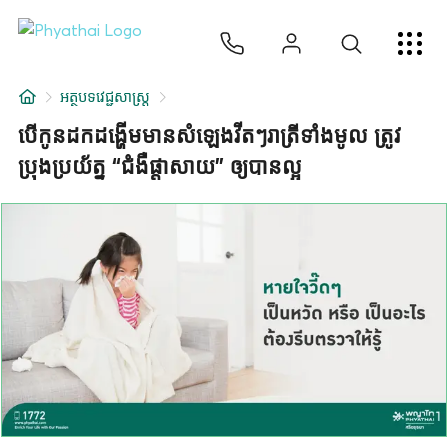
KM
ไทย
English
中文
日本
عربي
សេវាកម្ម
អត្ថបទវេជ្ជសាស្ត្រ
អត្ថបទ
បើកូនដកដង្ហើមមានសំឡេងវីតៗរាត្រីទាំងមូល ត្រូវ
ប្រុងប្រយ័ត្ន “ជំងឺផ្តាសាយ” ឲ្យបានល្អ
អំពីពួកយើង
សាខាមន្ទីរពេទ្យ