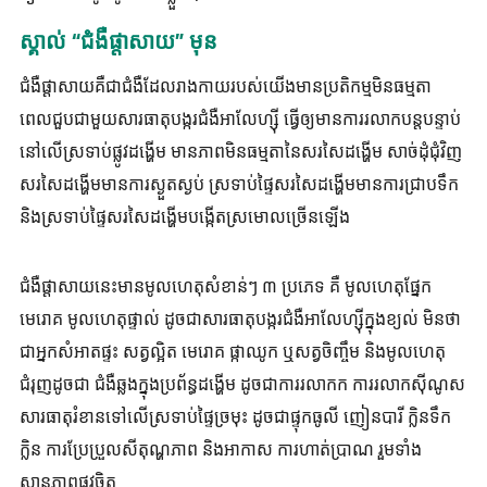
ស្គាល់ “ជំងឺផ្តាសាយ” មុន
ជំងឺផ្តាសាយគឺជាជំងឺដែលរាងកាយរបស់យើងមានប្រតិកម្មមិនធម្មតា
ពេលជួបជាមួយសារធាតុបង្ករជំងឺអាលែហ្ស៊ី ធ្វើឲ្យមានការរលាកបន្តបន្ទាប់
នៅលើស្រទាប់ផ្លូវដង្ហើម មានភាពមិនធម្មតានៃសរសៃដង្ហើម សាច់ដុំជុំវិញ
សរសៃដង្ហើមមានការស្ងួតស្ងប់ ស្រទាប់ផ្ទៃសរសៃដង្ហើមមានការជ្រាបទឹក
និងស្រទាប់ផ្ទៃសរសៃដង្ហើមបង្កើតស្រមោលច្រើនឡើង
ជំងឺផ្តាសាយនេះមានមូលហេតុសំខាន់ៗ ៣ ប្រភេទ គឺ មូលហេតុផ្នែក
មេរោគ មូលហេតុផ្ទាល់ ដូចជាសារធាតុបង្ករជំងឺអាលែហ្ស៊ីក្នុងខ្យល់ មិនថា
ជាអ្នកសំអាតផ្ទះ សត្វល្អិត មេរោគ ផ្កាឈូក ឬសត្វចិញ្ចឹម និងមូលហេតុ
ជំរុញដូចជា ជំងឺឆ្លងក្នុងប្រព័ន្ធដង្ហើម ដូចជាការរលាកក ការរលាកស៊ីណូស
សារធាតុរំខានទៅលើស្រទាប់ផ្ទៃច្រមុះ ដូចជាផ្ទុកធូលី ញៀនបារី ក្លិនទឹក
ក្លិន ការប្រែប្រួលសីតុណ្ហភាព និងអាកាស ការហាត់ប្រាណ រួមទាំង
ស្ថានភាពផ្លូវចិត្ត