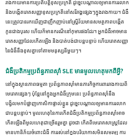
រាងកាយមានការប្រតិបត្តិខុសប្រក្រតី ដូច្នេះបណ្តាលឲ្យមានការរលាក
និងបង្កើតរោគសញ្ញាខុសប្រក្រតីនៅសរីរាង្គផ្សេងៗក្នុងរាងកាយ។ ជំងឺ
នេះត្រូវបានរកឃើញជាញឹកញាប់នៅស្ត្រីវ័យមានសមត្ថភាពបង្កើត
កូនជាងបុរស ហើយក៏មានករណីនៅកុមារផងដែរ។ អ្នកជំងឺអាចមាន
រោគសញ្ញាដែលកើតឡើង និងបាត់បង់ជាបន្តបន្ទាប់ ហើយរោគសញ្ញា
នៃជំងឺនឹងខុសគ្នាទៅតាមមនុស្សនីមួយៗ។
ជំងឺប្រតិកម្មប្រព័ន្ធភាពស៊ាំ SLE មានមូលហេតុមកពីអ្វី?
នៅក្នុងស្ថានភាពធម្មតា ប្រព័ន្ធភាពស៊ាំមានភារកិច្ចការពាររាងកាយពី
មេរោគផ្សេងៗ ប៉ុន្តែនៅក្នុងអ្នកជំងឺក្រុមនេះ ប្រព័ន្ធភាពស៊ាំនឹង
បង្វិលមកបំផ្លាញកោសិកាផ្ទាល់ខ្លួន ដូច្នេះបណ្តាលឲ្យមានការរលាក
ជាបន្តបន្ទាប់។ មូលហេតុនៃការកើតជំងឺប្រតិកម្មប្រព័ន្ធភាពស៊ាំអាច
កើតឡើងពីមូលហេតុជាច្រើនរួមគ្នា ដូចជា កើតពីមេរោគសាស្ត្រដែល
មានហានិភ័យចំពោះជំងឺ ការរស់នៅក្នុងបរិយាកាសមិនសមរម្យ ការ