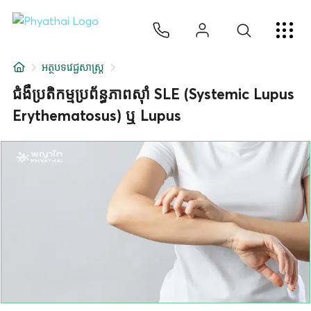
KM
ไทย
English
中文
日本
عربي
សេវាកម្ម
អត្ថបទវេជ្ជសាស្ត្រ
អត្ថបទ
ជំងឺប្រតិកម្មប្រព័ន្ធភាពស៊ាំ SLE (Systemic Lupus
Erythematosus) ឬ Lupus
អំពីពួកយើង
សាខាមន្ទីរពេទ្យ