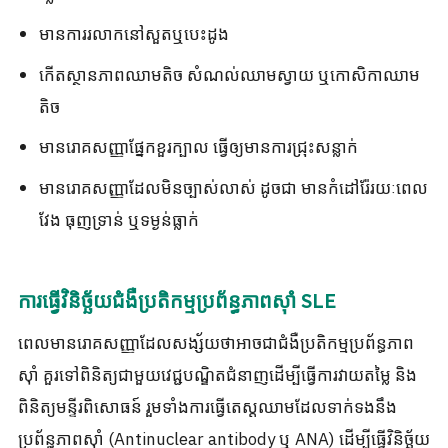
មានការរលាកនៅសួតឬបេះដូង
កើតស្ថានភាពឈាមតិច សំណល់ឈាមស្វាយ ឬកោសិកាឈាម
តិច
មានរោគសញ្ញាផ្នែកខួរក្បាល ធ្វើឲ្យមានការជ្រុះសន្លាក់
មានរោគសញ្ញាដែលមិនច្បាស់លាស់ ដូចជា មានកំដៅរ៉ែរយៈពេល
វែង ធុញទ្រាន់ ឬទម្ងន់ធ្លាក់
ការធ្វើវិនិច្ឆ័យជំងឺប្រតិកម្មប្រព័ន្ធភាពស៊ាំ SLE
ពេលមានរោគសញ្ញាដែលសង្ស័យថាអាចជាជំងឺប្រតិកម្មប្រព័ន្ធភាព
ស៊ាំ គួរទៅពិនិត្យជាមួយវេជ្ជបណ្ឌិតជំនាញដើម្បីធ្វើការវាយតម្លៃ និង
ពិនិត្យមន្ទីរពិសោធន៍ រួមទាំងការធ្វើតេស្តឈាមដែលទាក់ទងនឹង
ប្រព័ន្ធភាពស៊ាំ (Antinuclear antibody ឬ ANA) ដើម្បីធ្វើវិនិច្ឆ័យ