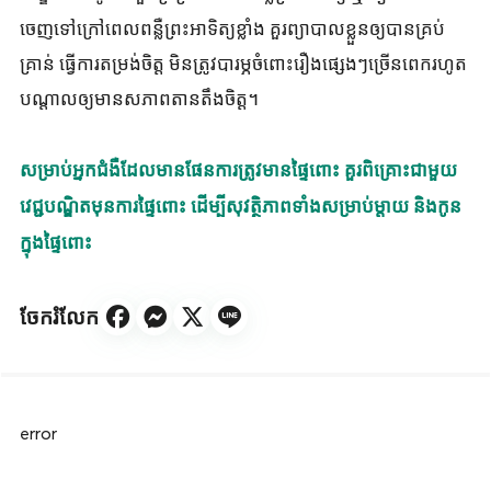
ចេញទៅក្រៅពេលពន្លឺព្រះអាទិត្យខ្លាំង គួរព្យាបាលខ្លួនឲ្យបានគ្រប់
គ្រាន់ ធ្វើការតម្រង់ចិត្ត មិនត្រូវបារម្ភចំពោះរឿងផ្សេងៗច្រើនពេករហូត
បណ្តាលឲ្យមានសភាពតានតឹងចិត្ត។
សម្រាប់អ្នកជំងឺដែលមានផែនការត្រូវមានផ្ទៃពោះ គួរពិគ្រោះជាមួយ
វេជ្ជបណ្ឌិតមុនការផ្ទៃពោះ ដើម្បីសុវត្ថិភាពទាំងសម្រាប់ម្ដាយ និងកូន
ក្នុងផ្ទៃពោះ
ចែករំលែក
error