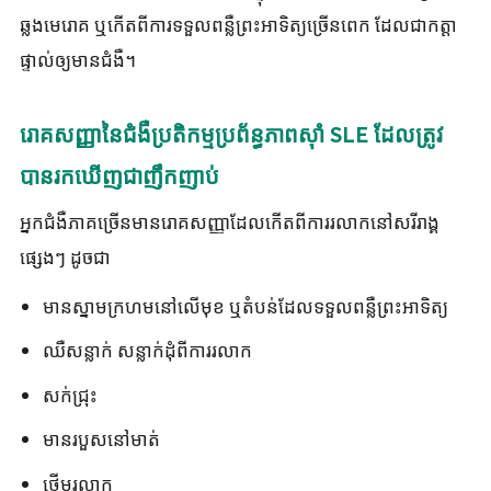
ឆ្លងមេរោគ ឬកើតពីការទទួលពន្លឺព្រះអាទិត្យច្រើនពេក ដែលជាកត្តា
ផ្ទាល់ឲ្យមានជំងឺ។
រោគសញ្ញានៃជំងឺប្រតិកម្មប្រព័ន្ធភាពស៊ាំ SLE ដែលត្រូវ
បានរកឃើញជាញឹកញាប់
អ្នកជំងឺភាគច្រើនមានរោគសញ្ញាដែលកើតពីការរលាកនៅសរីរាង្គ
ផ្សេងៗ ដូចជា
មានស្នាមក្រហមនៅលើមុខ ឬតំបន់ដែលទទួលពន្លឺព្រះអាទិត្យ
ឈឺសន្លាក់ សន្លាក់ដុំពីការរលាក
សក់ជ្រុះ
មានរបួសនៅមាត់
ថ្លើមរលាក