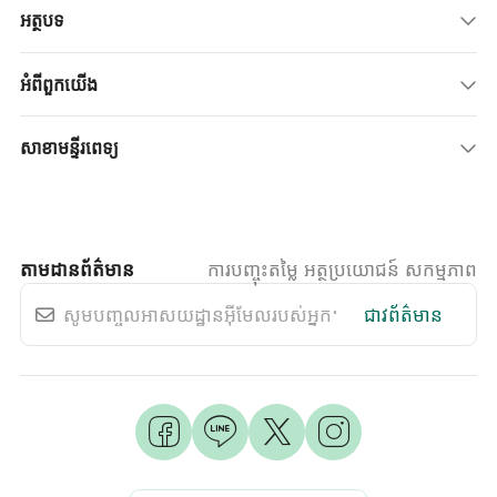
អត្ថបទ
អំពីពួកយើង
សាខាមន្ទីរពេទ្យ
តាមដានព័ត៌មាន
ការបញ្ចុះតម្លៃ អត្ថប្រយោជន៍ សកម្មភាព
ជាវព័ត៌មាន