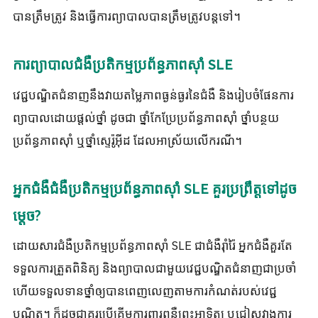
បានត្រឹមត្រូវ និងធ្វើការព្យាបាលបានត្រឹមត្រូវបន្តទៅ។
ការព្យាបាលជំងឺប្រតិកម្មប្រព័ន្ធភាពស៊ាំ SLE
វេជ្ជបណ្ឌិតជំនាញនឹងវាយតម្លៃភាពធ្ងន់ធ្ងរនៃជំងឺ និងរៀបចំផែនការ
ព្យាបាលដោយផ្តល់ថ្នាំ ដូចជា ថ្នាំកែប្រែប្រព័ន្ធភាពស៊ាំ ថ្នាំបន្ថយ
ប្រព័ន្ធភាពស៊ាំ ឬថ្នាំស្ទេរ៉ូអ៊ីដ ដែលអាស្រ័យលើករណី។
អ្នកជំងឺជំងឺប្រតិកម្មប្រព័ន្ធភាពស៊ាំ SLE គួរប្រព្រឹត្តទៅដូច
ម្តេច?
ដោយសារជំងឺប្រតិកម្មប្រព័ន្ធភាពស៊ាំ SLE ជាជំងឺរ៉ាំរ៉ៃ អ្នកជំងឺគួរតែ
ទទួលការត្រួតពិនិត្យ និងព្យាបាលជាមួយវេជ្ជបណ្ឌិតជំនាញជាប្រចាំ
ហើយទទួលទានថ្នាំឲ្យបានពេញលេញតាមការកំណត់របស់វេជ្ជ
បណ្ឌិត។ ក៏ដូចជាគួរប្រើគ្រីមការពារពន្លឺព្រះអាទិត្យ ឬជៀសវាងការ