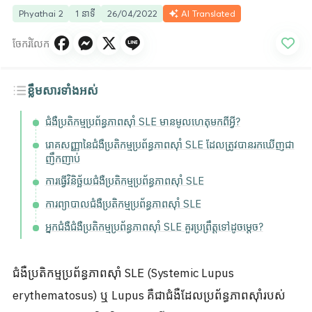
Phyathai 2
1 នាទី
26/04/2022
AI Translated
ចែករំលែក
ខ្លឹមសារទាំងអស់
ជំងឺប្រតិកម្មប្រព័ន្ធភាពស៊ាំ SLE មានមូលហេតុមកពីអ្វី?
រោគសញ្ញានៃជំងឺប្រតិកម្មប្រព័ន្ធភាពស៊ាំ SLE ដែលត្រូវបានរកឃើញជា
ញឹកញាប់
ការធ្វើវិនិច្ឆ័យជំងឺប្រតិកម្មប្រព័ន្ធភាពស៊ាំ SLE
ការព្យាបាលជំងឺប្រតិកម្មប្រព័ន្ធភាពស៊ាំ SLE
អ្នកជំងឺជំងឺប្រតិកម្មប្រព័ន្ធភាពស៊ាំ SLE គួរប្រព្រឹត្តទៅដូចម្តេច?
ជំងឺប្រតិកម្មប្រព័ន្ធភាពស៊ាំ SLE (Systemic Lupus
erythematosus) ឬ Lupus គឺជាជំងឺដែលប្រព័ន្ធភាពស៊ាំរបស់