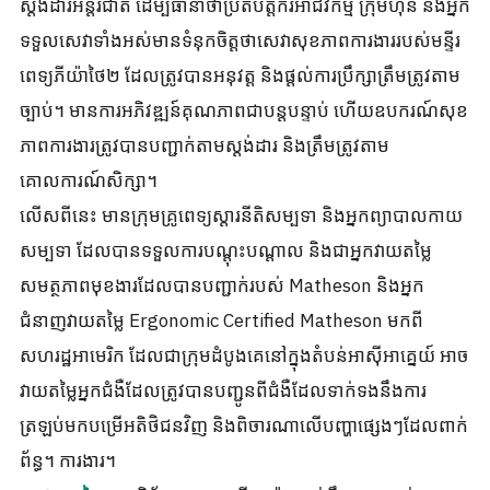
ស្តង់ដារអន្តរជាតិ ដើម្បីធានាថាប្រតិបត្តិករអាជីវកម្ម ក្រុមហ៊ុន និងអ្នក
ទទួលសេវាទាំងអស់មានទំនុកចិត្តថាសេវាសុខភាពការងាររបស់មន្ទីរ
ពេទ្យភីយ៉ាថៃ២ ដែលត្រូវបានអនុវត្ត និងផ្តល់ការប្រឹក្សាត្រឹមត្រូវតាម
ច្បាប់។ មានការអភិវឌ្ឍន៍គុណភាពជាបន្តបន្ទាប់ ហើយឧបករណ៍សុខ
ភាពការងារត្រូវបានបញ្ជាក់តាមស្តង់ដារ និងត្រឹមត្រូវតាម
គោលការណ៍សិក្សា។
លើសពីនេះ មានក្រុមគ្រូពេទ្យស្តារនីតិសម្បទា និងអ្នកព្យាបាលកាយ
សម្បទា ដែលបានទទួលការបណ្តុះបណ្តាល និងជាអ្នកវាយតម្លៃ
សមត្ថភាពមុខងារដែលបានបញ្ជាក់របស់ Matheson និងអ្នក
ជំនាញវាយតម្លៃ Ergonomic Certified Matheson មកពី
សហរដ្ឋអាមេរិក ដែលជាក្រុមដំបូងគេនៅក្នុងតំបន់អាស៊ីអាគ្នេយ៍ អាច
វាយតម្លៃអ្នកជំងឺដែលត្រូវបានបញ្ជូនពីជំងឺដែលទាក់ទងនឹងការ
ត្រឡប់មកបម្រើអតិថិជនវិញ និងពិចារណាលើបញ្ហាផ្សេងៗដែលពាក់
ព័ន្ធ។ ការងារ។