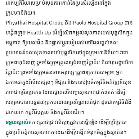
អាកប្បកិរិយាសម្រាប់សុខភាពកាន់តែប្រសើរឡើងនៅក្នុង
ក្រុមហានិភ័យ។
Phyathai Hospital Group និង Paolo Hospital Group បាន
បង្កើតក្រុម Health Up ដើម្បីលើកកម្ពស់សុខភាពរបស់បុគ្គលិកក្នុង
អង្គភាព ឱ្យយល់ដឹង និងផ្លាស់ប្តូររបៀបរស់នៅដែលផ្តល់ផល
ប្រយោជន៍ដល់សុខភាពរបស់បុគ្គលិកនៅក្នុងក្រុមហានិភ័យ។ វាជា
ក្រុមពហុជំនាញ រួមទាំងក្រុមគ្រូពេទ្យជំនាញវិជ្ជាជីវៈ គិលានុបដ្ឋាយិកា
វិជ្ជាជីវៈ ព្រមទាំងក្រុមធនធានមនុស្ស គ្រូពេទ្យកាយសម្បទា អ្នក
ឯកទេសក្នុងវិស័យផ្សេងៗ ទីផ្សារ និងបានរៀបចំកម្មវិធីអភិវឌ្ឍន៍សុខ
ភាពជាច្រើនប្រភេទ ដែលផ្តោតលើបញ្ហាសុខភាពជាក់លាក់ ដើម្បី
សម្រេចបានលទ្ធផលប្រកបដោយប្រសិទ្ធភាពបំផុត ដូចជាកម្មវិធីជំងឺ
ជាក់លាក់ កម្មវិធីបុគ្គល និងកម្មវិធីអាជីព។
ការស្រាវជ្រាវសិក្សាត្រូវបានធ្វើឡើង ដើម្បីប្រើប្រាស់
ទទួលស្គាល់៖
ក្នុងប្រតិបត្តិការសុខភាពការងារ ដើម្បីបង្កើតទំនុកចិត្តក្នុងស្ថាប័ន។