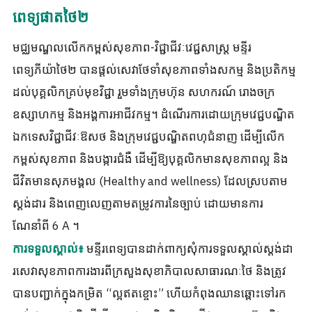
ពេទ្យផាតថៃ២
មជ្ឈមណ្ឌលលើកកម្ពស់សុខភាព-វិជ្ជាជីវៈវេជ្ជសាស្ត្រ មន្ទីរ
ពេទ្យភីយ៉ាថៃ២ បានផ្តល់សេវាថែទាំសុខភាពទាំងសកម្ម និងប្រតិកម្ម
ដល់បុគ្គលិកគ្រប់មុខវិជ្ជា រួមទាំងក្រុមហ៊ុន សហករណ៍ រោងចក្រ
ឧស្សាហកម្ម និងអង្គការអាជីវកម្ម។ ដំណើរការដោយក្រុមវេជ្ជបណ្ឌិត
ឯកទេសវិជ្ជាជីវៈឱសថ និងក្រុមវេជ្ជបណ្ឌិតពហុជំនាញ ដើម្បីលើក
កម្ពស់សុខភាព និងបង្ការជំងឺ ដើម្បីឱ្យបុគ្គលិកមានសុខភាពល្អ និង
ជីវិតមានសុភមង្គល (Healthy and wellness) ដែលស្របតាម
ស្តង់ដារ និងពេញលេញតាមតម្រូវការនៃច្បាប់ ដោយមានការ
ណែនាំពី 6 A ។
មន្ទីរពេទ្យបានដាក់ពាក្យសុំការទទួលស្គាល់ស្តង់ដា
ការទទួលស្គាល់៖
រសេវាសុខភាពការងារពីក្រសួងសុខាភិបាលសាធារណៈថៃ និងត្រូវ
បានបញ្ជាក់ក្នុងកម្រិត “ល្អឥតខ្ចោះ” ហើយកំពុងឈានឆ្ពោះទៅរក