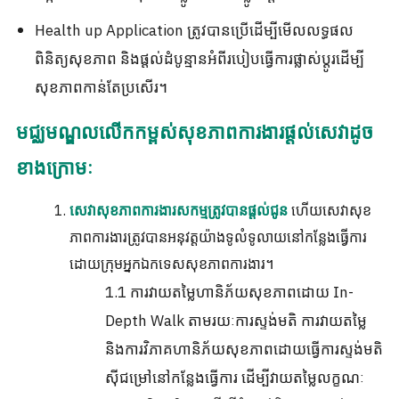
Health up Application ត្រូវបានប្រើដើម្បីមើលលទ្ធផល
ពិនិត្យសុខភាព និងផ្តល់ដំបូន្មានអំពីរបៀបធ្វើការផ្លាស់ប្តូរដើម្បី
សុខភាពកាន់តែប្រសើរ។
មជ្ឈមណ្ឌលលើកកម្ពស់សុខភាពការងារផ្តល់សេវាដូច
ខាងក្រោមៈ
ហើយសេវាសុខ
សេវាសុខភាពការងារសកម្មត្រូវបានផ្តល់ជូន
ភាពការងារត្រូវបានអនុវត្តយ៉ាងទូលំទូលាយនៅកន្លែងធ្វើការ
ដោយក្រុមអ្នកឯកទេសសុខភាពការងារ។
1.1 ការវាយតម្លៃហានិភ័យសុខភាពដោយ In-
Depth Walk តាមរយៈការស្ទង់មតិ ការវាយតម្លៃ
និងការវិភាគហានិភ័យសុខភាពដោយធ្វើការស្ទង់មតិ
ស៊ីជម្រៅនៅកន្លែងធ្វើការ ដើម្បីវាយតម្លៃលក្ខណៈ