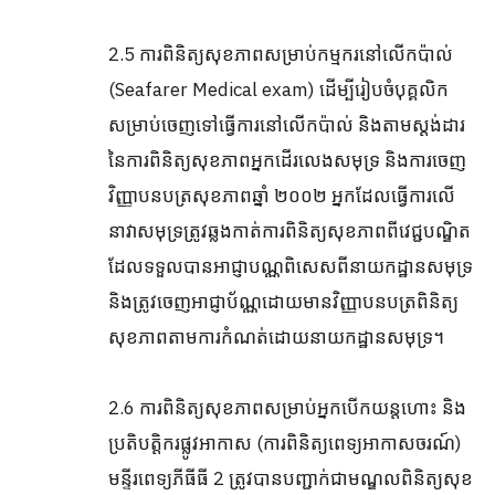
2.5 ការពិនិត្យសុខភាពសម្រាប់កម្មករនៅលើកប៉ាល់
(Seafarer Medical exam) ដើម្បីរៀបចំបុគ្គលិក
សម្រាប់ចេញទៅធ្វើការនៅលើកប៉ាល់ និងតាមស្តង់ដារ
នៃការពិនិត្យសុខភាពអ្នកដើរលេងសមុទ្រ និងការចេញ
វិញ្ញាបនបត្រសុខភាពឆ្នាំ ២០០២ អ្នកដែលធ្វើការលើ
នាវាសមុទ្រត្រូវឆ្លងកាត់ការពិនិត្យសុខភាពពីវេជ្ជបណ្ឌិត
ដែលទទួលបានអាជ្ញាបណ្ណពិសេសពីនាយកដ្ឋានសមុទ្រ
និងត្រូវចេញអាជ្ញាប័ណ្ណដោយមានវិញ្ញាបនបត្រពិនិត្យ
សុខភាពតាមការកំណត់ដោយនាយកដ្ឋានសមុទ្រ។
2.6 ការពិនិត្យសុខភាពសម្រាប់អ្នកបើកយន្តហោះ និង
ប្រតិបត្តិករផ្លូវអាកាស (ការពិនិត្យពេទ្យអាកាសចរណ៍)
មន្ទីរពេទ្យភីធីធី 2 ត្រូវបានបញ្ជាក់ជាមណ្ឌលពិនិត្យសុខ