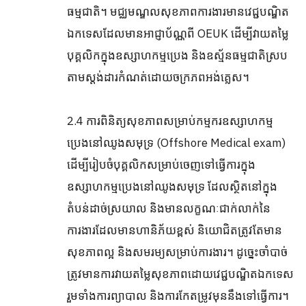
ធម្មជាតិ។ មជ្ឈមណ្ឌលសុខភាពការងារមានវេជ្ជបណ្ឌិត
ឯកទេសដែលមានអាជ្ញាប័ណ្ណពី OEUK ដើម្បីវាយតម្លៃ
បុគ្គលិកក្នុងឧស្សាហកម្មប្រេង និងឧស្ម័នធម្មជាតិស្រប
តាមស្តង់ដារកំណត់ដោយចក្រភពអង់គ្លេស។
2.4 ការពិនិត្យសុខភាពសម្រាប់កម្មករឧស្សាហកម្ម
ប្រេងនៅឈូងសមុទ្រ (Offshore Medical exam)
ដើម្បីរៀបចំបុគ្គលិកសម្រាប់ចេញទៅធ្វើការក្នុង
ឧស្សាហកម្មប្រេងនៅឈូងសមុទ្រ ដែលស្ថិតនៅក្នុង
តំបន់ដាច់ស្រយាល និងមានលក្ខណៈជាក់លាក់នៃ
ការងារដែលមានហានិភ័យខ្ពស់ និយោជិតត្រូវតែមាន
សុខភាពល្អ និងសមរម្យសម្រាប់ការងារ។ ដូច្នេះចាំបាច់
ត្រូវមានការវាយតម្លៃសុខភាពដោយវេជ្ជបណ្ឌិតឯកទេស
រួមទាំងការព្យាបាល និងការកែតម្រូវមុននឹងទៅធ្វើការ។