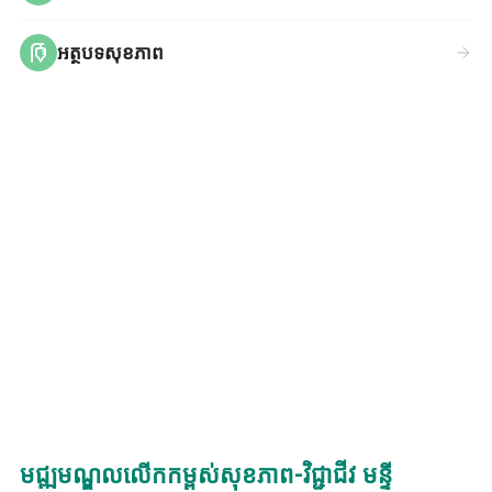
អត្ថបទសុខភាព
មជ្ឍមណ្ឌលលើកកម្ពស់សុខភាព-វិជ្ជាជីវ មន្ទី