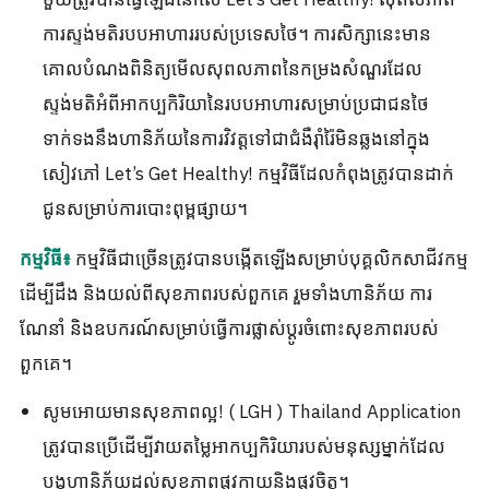
ការស្ទង់មតិរបបអាហាររបស់ប្រទេសថៃ។ ការសិក្សានេះមាន
គោលបំណងពិនិត្យមើលសុពលភាពនៃកម្រងសំណួរដែល
ស្ទង់មតិអំពីអាកប្បកិរិយានៃរបបអាហារសម្រាប់ប្រជាជនថៃ
ទាក់ទងនឹងហានិភ័យនៃការវិវត្តទៅជាជំងឺរ៉ាំរ៉ៃមិនឆ្លងនៅក្នុង
សៀវភៅ Let’s Get Healthy! កម្មវិធី​ដែល​កំពុង​ត្រូវ​បាន​ដាក់​
ជូន​សម្រាប់​ការ​បោះ​ពុម្ព​ផ្សាយ។
កម្មវិធីជាច្រើនត្រូវបានបង្កើតឡើងសម្រាប់បុគ្គលិកសាជីវកម្ម
កម្មវិធី៖
ដើម្បីដឹង និងយល់ពីសុខភាពរបស់ពួកគេ រួមទាំងហានិភ័យ ការ
ណែនាំ និងឧបករណ៍សម្រាប់ធ្វើការផ្លាស់ប្តូរចំពោះសុខភាពរបស់
ពួកគេ។
សូមអោយមានសុខភាពល្អ! ( LGH ) Thailand Application
ត្រូវ​បាន​ប្រើ​ដើម្បី​វាយ​តម្លៃ​អាកប្បកិរិយា​របស់​មនុស្ស​ម្នាក់​ដែល​
បង្ក​ហានិភ័យ​ដល់​សុខភាព​ផ្លូវ​កាយ​និង​ផ្លូវចិត្ត។