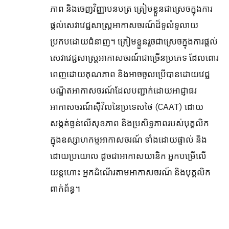
ភាព និងចេញវិញ្ញាបនបត្រ ត្រៀមខ្លួនជាស្រេចក្នុងការ
ផ្តល់សេវាវេជ្ជសាស្រ្ដអាកាសចរណ៍ដ៏ទូលំទូលាយ
ប្រកបដោយជំនាញ។ ត្រៀមខ្លួនរួចជាស្រេចក្នុងការផ្តល់
សេវាវេជ្ជសាស្រ្តអាកាសចរណ៍ជាច្រើនប្រភេទ ដែលពោរ
ពេញដោយគុណភាព និងអាចចូលប្រើបានដោយវេជ្ជ
បណ្ឌិតអាកាសចរណ៍ដែលបញ្ជាក់ដោយអាជ្ញាធរ
អាកាសចរណ៍ស៊ីវិលនៃប្រទេសថៃ (CAAT) ដោយ
សង្កត់ធ្ងន់លើសុខភាព និងប្រសិទ្ធភាពរបស់បុគ្គលិក
ក្នុងឧស្សាហកម្មអាកាសចរណ៍ ទាំងដោយផ្ទាល់ និង
ដោយប្រយោល ដូចជាអាកាសយានិក អ្នកបម្រើលើ
យន្តហោះ អ្នកដំណើរតាមអាកាសចរណ៍ និងបុគ្គលិក
ពាក់ព័ន្ធ។