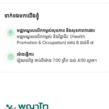
ទាក់ទងមកយើងខ្ញុំ
មជ្ឈមណ្ឌលលើកកម្ពស់សុខភាព និងសុខភាពការងារ
មជ្ឈមណ្ឌលលើកកម្ពស់ និងវិជ្ជាជីវៈ (Health
Promotion & Occupation) អគារ B ជាន់ទី ៧
ម៉ោងធ្វើការ
រៀងរាល់ថ្ងៃ ចាប់ពីម៉ោង 7:00 ព្រឹក ដល់ 4:00 ល្ងាច។