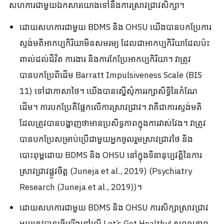
សហការ​ជាមួយ​ឯកសារ​យោង​ទៅ​នឹង​ការ​ស្រាវជ្រាវ​សិក្សា។
ដោយសហការជាមួយ BDMS និង OHSU យើងបានបកប្រែការ
ស្ទង់មតិអាកប្បកិរិយាមិនសមរម្យ ដែលជាអាកប្បកិរិយាដែលប៉ះ
ពាល់ដល់ជីវិត ការងារ និងការកែប្រែអាកប្បកិរិយា។ វាត្រូវ
បានបកប្រែពីដើម Barratt Impulsiveness Scale (BIS
11) ទៅជាភាសាថៃ។ យើងបានស្នើសុំការរក្សាសិទ្ធិនៃកំណែ
ដើម។ ការបកប្រែគឺផ្អែកលើការស្រាវជ្រាវ។ វាគឺជាការស្ទង់មតិ
ដែលត្រូវបានបង្ហាញថាមានប្រសិទ្ធភាពក្នុងការវាស់វែង។ វាត្រូវ
បានបកប្រែសម្រាប់ប្រើជាមួយអ្នកចូលរួមស្រាវជ្រាវថៃ និង
បោះពុម្ពដោយ BDMS និង OHSU នៅក្នុងទិនានុប្បវត្តិនៃការ
ស្រាវជ្រាវផ្លូវចិត្ត (Juneja et al., 2019) (Psychiatry
Research (Juneja et al., 2019))។
ដោយសហការជាមួយ BDMS និង OHSU ការសិក្សាស្រាវជ្រាវ
មួយត្រូវបានធ្វើឡើងនៅលើ Let’s Get Healthy! សុពលភាព