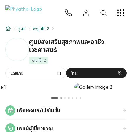
TH
English
中文
日本
ខ្មែរ
عربي
บริการ
ศูนย์
พญาไท 2
บทความ
ศูนย์ส่งเสริมสุขภาพและอาชีว
เวชศาสตร์
เกี่ยวกับเรา
พญาไท 2
สาขาโรงพยาบาล
นัดหมาย
โทร.
แพ็กเกจและโปรโมชั่น
แพทย์ผู้เชี่ยวชาญ