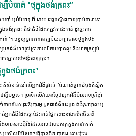
បីបំបាត់ “ថ្មក្នុងថង់ក្រពះ”
យថ្នាំ ឬបំបែកថ្ម ក៏ដោយ វេជ្ជបណ្ឌិតបានប្រាប់ថា វានៅ
្នុងថង់ក្រពះ គឺជាជំងឺដែលត្រូវការវះកាត់ ដូច្នេះការ
ត់”។ បច្ចុប្បន្ននេះគេពេញនិយមព្យាបាលថ្មក្នុងថង់
អ្នកជំងឺអាចទ្រាំទ្រាការឈឺចាប់បានល្អ និងអាចត្រឡប់
ច់ស្នាក់នៅមន្ទីរពេទ្យយូរ។
ក្នុងថង់ក្រពះ”
ះ គឺសំខាន់នៅលើអ្នកជំងឺផ្ទាល់ “ចំណាត់ថ្នាក់ដំបូងគឺស្ថិត
ង្ហើមឬទេ។ ប្រសិនបើវាយតម្លៃថាអ្នកជំងឺមិនអាចទ្រាំថ្នាំ
ំកាយដែលគួរឱ្យបារម្ភ ដូចជាជំងឺបេះដូង ជំងឺខួរក្បាល ឬ
រាប់អ្នកជំងឺដែលធ្លាប់វះកាត់ផ្នែកពោះខាងលើលើសពី
េះនឹងមានសាច់ដុំរឹងដែលអាចជាឧបសគ្គក្នុងការវះកាត់
មុន ប្រសិនបើមិនអាចធ្វើបានពិតប្រាកដ នោះ才វះ