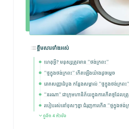
ខ្លឹមសារទាំងអស់
ហេតុអ្វី? មនុស្សត្រូវមាន “ថង់ក្រពះ”
“ថ្មក្នុងថង់ក្រពះ” កើតឡើងយ៉ាងដូចម្តេច
រោគសញ្ញាដំបូង កន្លែងសម្គាល់ “ថ្មក្នុងថង់ក្រពះ
“នរណា” ជាក្រុមហានិភ័យក្នុងការកើតថ្មដែលត្រូវ
របៀបរស់នៅខុសៗគ្នា ជំរុញការកើត “ថ្មក្នុងថង់ក
ดูอีก
4
หัวข้อ