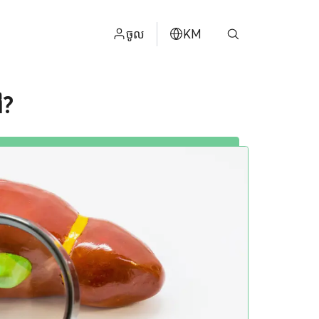
ចូល
KM
ไทย
ៅ?
ម
ENGLISH
中文
日本
عربي