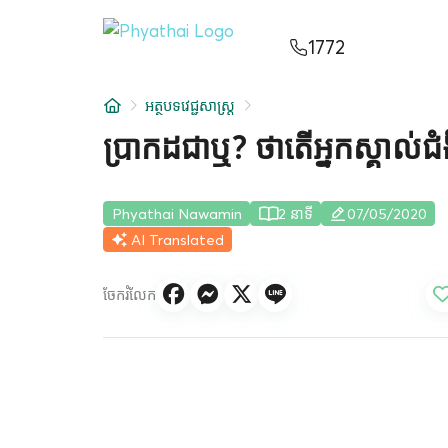
KM
ไทย
English
中文
日本
عربي
1772
សេវាកម្ម
អត្ថបទវេជ្ជសាស្ត្រ
អត្ថបទ
ប្រាកដជាឬ? ថាតើអ្នកស្គាល់ជំ
អំពីពួកយើង
Phyathai Nawamin
2 នាទី
07/05/2020
សាខាមន្ទីរពេទ្យ
AI Translated
ចែករំលែក