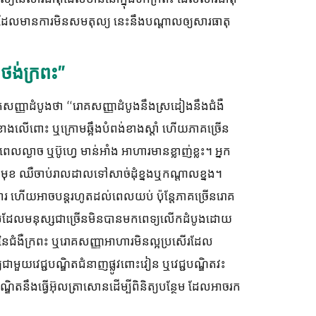
 ពេលដែលមានការមិនសមតុល្យ នេះនឹងបណ្តាលឲ្យសារធាតុ
ងថង់ក្រពះ”
រោគសញ្ញាដំបូងថា “រោគសញ្ញាដំបូងនឹងស្រដៀងនឹងជំងឺ
់ខាងលើពោះ ឬក្រោមឆ្អឹងបំពង់ខាងស្តាំ ហើយភាគច្រើន
លល្ងាច ឬប៊ូហ្វេ មាន់អាំង អាហារមានខ្លាញ់ខ្លះ។ អ្នក
មុខ ឈឺចាប់រាលដាលទៅសាច់ដុំខ្នងឬកណ្តាលខ្នង។
ាហារ ហើយអាចបន្តរហូតដល់ពេលយប់ ប៉ុន្តែភាគច្រើនរោគ
ដែលមនុស្សជាច្រើនមិនបានមកពេទ្យលើកដំបូងដោយ
ញានៃជំងឺក្រពះ ឬរោគសញ្ញាអាហារមិនល្អប្រសើរដែល
មួយវេជ្ជបណ្ឌិតជំនាញផ្លូវពោះវៀន ឬវេជ្ជបណ្ឌិតវះ
ណ្ឌិតនឹងធ្វើអ៊ុលត្រាសោនដើម្បីពិនិត្យបន្ថែម ដែលអាចរក