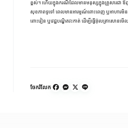
ខ្ពស់។ ហើយក្នុងករណីដែលមានមនុស្សក្នុងគ្រួសារជា ឪពុក ម
សុខភាពទូទៅ ពេលមានអារម្មណ៍ពោះពេញ ឬអាហារមិនល្អប្រ
ពោះវៀន ឬវេជ្ជបណ្ឌិតវះកាត់ ដើម្បីធ្វើអ៊ុលត្រាសោនមើ
ចែករំលែក