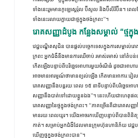
ទាំងនេះរួមមានកូឡេស្តេរ៉ុល ប៊ីសូល និងប៊ីលីរីប៊ីន។
ទាំងនេះរលាយក្លាយជាថ្មក្នុងថង់ក្រពះ”។
រោគសញ្ញាដំបូង កន្លែងសម្គាល់ “ថ្មក្នុ
វេជ្ជបណ្ឌិតសុជិន បានផ្តល់បច្ចេកទេសក្នុងការសម្គាល់
ក្រពះ អ្នកជំងឺនឹងមានការឈឺចាប់ រមាស់រមាស់ នៅតំបន
កើតឡើងបន្ទាប់ពីបរិច្ឆេទអាហារមួយចំណីធំ ដូចជាអាហារពេ
អាចមានអារម្មណ៍ថាមានខ្យល់ឡើង កើតមានអាការៈវៀល
រោគសញ្ញានឹងបន្តរយៈពេល ១៥ នាទីបន្ទាប់ពីបរិច្ឆេទអ
សញ្ញានឹងបាត់ទៅដោយខ្លួនឯង”។ នេះហើយជាហេតុផល
រោគសញ្ញានៃថ្មក្នុងថង់ក្រពះ។ “ភាគច្រើនគឺជារោគសញ្
មានរយៈពេលយូរ។ យើងអាចរកឃើញបន្ទាប់ពីបានពិនិត្យជា
កាត់។ សម្រាប់អ្នកជំងឺដែលមានក្រុមហ៊ុនហានិភ័យ វេជ្ជប
ឃើញថ្មក្នុងថង់ក្រពះបាន”។