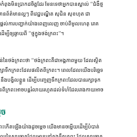
ពុងមិនប្រាកដចិត្តដែរ មែនទេថាអ្នកបានស្គាល់ “ជំងឺថ្ម
មានព័ត៌មានល្អៗ ពីវេជ្ជបណ្ឌិត សុជិន សុខហុត ជា
្រ មកផ្តល់ការបញ្ជាក់យ៉ាងពេញលេញ ចាប់ពីមូលហេតុ រោគ
ម្បីឲ្យឆ្ងាយពី “ថ្មក្នុងថង់ក្រពះ”។
ន់នៃថង់ក្រពះថា “ថង់ក្រពះគឺជាអង្គភាពមួយ ដែលស្ថិត
ច្ចរក្សាទឹកក្រពះដែលផលិតពីក្រពះ។ ពេលដែលយើងបរិច្ឆេទ
នឹងបង្វិលខ្លួន ដើម្បីបញ្ចេញទឹកក្រពះដែលបានរក្សាទុក
ោះវៀនពីក្រពះអាចបន្តរំលាយរហូតដល់ទំហំដែលរាងកាយអាច
េច
្រពះកើតឡើងយ៉ាងដូចម្តេច យើងមានចម្លើយដើម្បីបំបាត់
ុល្យនៃសារធាតុដែលមាននៅក្នុងទឹកក្រពះ ដែលសារធាតុ