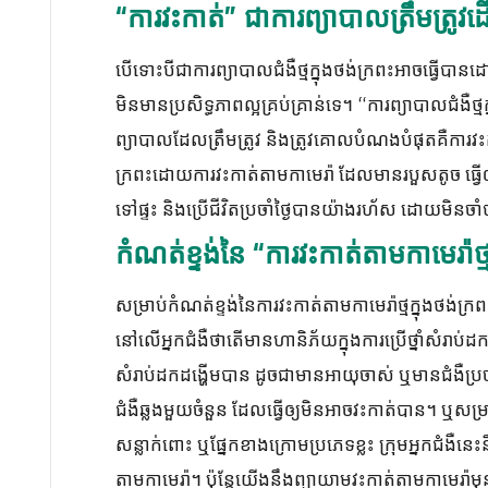
“ការវះកាត់” ជាការព្យាបាលត្រឹមត្រូវដើម្
បើទោះបីជាការព្យាបាលជំងឺថ្មក្នុងថង់ក្រពះអាចធ្វើបានដោ
មិនមានប្រសិទ្ធភាពល្អគ្រប់គ្រាន់ទេ។ “ការព្យាបាលជំងឺថ្មក
ព្យាបាលដែលត្រឹមត្រូវ និងត្រូវគោលបំណងបំផុតគឺការវះកា
ក្រពះដោយការវះកាត់តាមកាមេរ៉ា ដែលមានរបួសតូច ធ្វើឲ្យ
ទៅផ្ទះ និងប្រើជីវិតប្រចាំថ្ងៃបានយ៉ាងរហ័ស ដោយមិនចាំបា
កំណត់ខ្ទង់នៃ “ការវះកាត់តាមកាមេរ៉ាថ្ម
សម្រាប់កំណត់ខ្ទង់នៃការវះកាត់តាមកាមេរ៉ាថ្មក្នុងថង់ក្រព
នៅលើអ្នកជំងឺថាតើមានហានិភ័យក្នុងការប្រើថ្នាំសំរាប់ដកដ
សំរាប់ដកដង្ហើមបាន ដូចជាមានអាយុចាស់ ឬមានជំងឺប្រចា
ជំងឺឆ្លងមួយចំនួន ដែលធ្វើឲ្យមិនអាចវះកាត់បាន។ ឬសម្
សន្លាក់ពោះ ឬផ្នែកខាងក្រោមប្រភេទខ្លះ ក្រុមអ្នកជំងឺន
តាមកាមេរ៉ា។ ប៉ុន្តែយើងនឹងព្យាយាមវះកាត់តាមកាមេរ៉ា