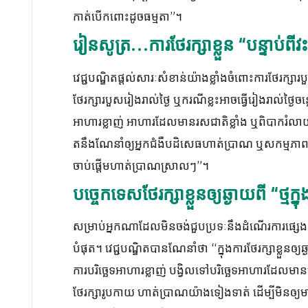
កាត់បើកពោះដូចធម្មតា”។
រៀនសូត្រ…ការថែរក្សាខ្លួន “បន្ទាប់ពីវ
វេជ្ជបណ្ឌិតផ្តល់សារៈសំខាន់យ៉ាងខ្លាំងចំពោះការថែរក្សារបួស
ថែរក្សារបួសរៀងរាល់ថ្ងៃ ឬករណីខ្លះអាចធ្វើរៀងរាល់ថ្ង
អាហារខ្លាញ់ អាហារដែលមានរសជាតិខ្លាំង ឬពិបាករំលាយរ
តនឹងណែនាំឲ្យអ្នកជំងឺបដិសេធហាត់ប្រាណ ឬសកម្មភាព
ចាប់ផ្តើមហាត់ប្រាណស្រាលៗ”។
បច្ចេកទេសថែរក្សាខ្លួនឲ្យឆ្ងាយពី “ថ្មក្
សម្រាប់អ្នកណាដែលមិនចង់ជួបប្រទៈនឹងដំណើរការផ្សេងៗទាំង
បំផុត។ វេជ្ជបណ្ឌិតបានណែនាំថា “ក្នុងការថែរក្សាខ្លួនឲ្យ
ការបរិច្ឆេទអាហារខ្លាញ់ បង្វិលទៅបរិច្ឆេទអាហារដែលមាន
ថែរក្សារូបកាយ ហាត់ប្រាណយ៉ាងទៀងទាត់ ដើម្បីមិនឲ្យ