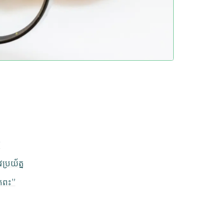
”
ប្រយ័ត្ន
្រពះ”