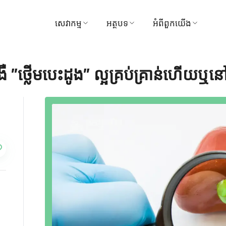
សេវាកម្ម
អត្ថបទ
អំពីពួកយើង
ស្វែងរកវេជ្ជបណ្ឌិត
វេជ្ជសាស្ត្រ
មន្ទីរពេទ្យ
ងឺ "ថ្លើមបេះដូង" ល្អគ្រប់គ្រាន់ហើយឬន
ការណាត់ជួបសៀវភៅ
វីដេអូ
ចក្ខុវិស័យ និងបេសកកម្
មគ្គុទ្ទេសក៍អ្នកជម្ងឺ និងភ្ញៀវ
ទីបន្ទាល់
ការគ្រប់គ្រង
កញ្ចប់ និងការផ្សព្វផ្សាយ
រង្វាន់
មជ្ឈមណ្ឌល
ទាក់ទងមកយើងខ្ញុំ
ការទូទាត់
ព័ត៌មាន
សកម្មភាព