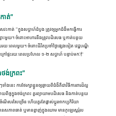
ះកាត់”
វះកាត់ “ក្នុងសប្តាហ៍ដំបូង ត្រូវឲ្យអ្នកជំងឺមកធ្វើការ
ៃចន្លោះមួយ។ ចំពោះអាហារនឹងត្រូវបដិសេធ ឬកាត់បន្ថយ
យៈពេលមួយ។ ចំពោះជីវិតប្រចាំថ្ងៃផ្សេងទៀត វេជ្ជបណ្ឌិ
ក្រៅផ្ទះរយៈពេលប្រហែល ១-២ សប្តាហ៍ បន្ទាប់មក才
នុងថង់ក្រពះ”
នេះ ការថែរក្សាខ្លួនឲ្យឆ្ងាយពីជំងឺគឺជាវិធីការពារដ៏ល្អ
ឆ្ងាយពីថ្មក្នុងថង់ក្រពះ គួរព្យាយាមបដិសេធ និងកាត់បន្ថយ
ចំណីសរសៃច្រើន ហើយគួរតែផ្លាស់ប្តូរអាកប្បកិរិយា
មានសភាពធាត់ ឬមានខ្លាញ់ក្នុងឈាម មានកូឡេស្តេរ៉ុល