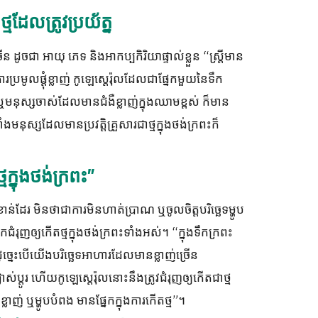
មដែលត្រូវប្រយ័ត្ន
 ដូចជា អាយុ ភេទ និងអាកប្បកិរិយាផ្ទាល់ខ្លួន “ស្ត្រីមាន
រប្រមូលផ្តុំខ្លាញ់ កូឡេស្តេរ៉ុលដែលជាផ្នែកមួយនៃទឹក
ឬមនុស្សចាស់ដែលមានជំងឺខ្លាញ់ក្នុងឈាមខ្ពស់ ក៏មាន
មនុស្សដែលមានប្រវត្តិគ្រួសារជាថ្មក្នុងថង់ក្រពះក៏
ក្នុងថង់ក្រពះ”
សំខាន់ដែរ មិនថាជាការមិនហាត់ប្រាណ ឬចូលចិត្តបរិច្ឆេទម្ហូប
ែកជំរុញឲ្យកើតថ្មក្នុងថង់ក្រពះទាំងអស់។ “ក្នុងទឹកក្រពះ
ដូច្នេះបើយើងបរិច្ឆេទអាហារដែលមានខ្លាញ់ច្រើន
ស់ប្តូរ ហើយកូឡេស្តេរ៉ុលនោះនឹងត្រូវជំរុញឲ្យកើតជាថ្ម
លាញ់ ឬម្ហូបបំពង មានផ្នែកក្នុងការកើតថ្ម”។