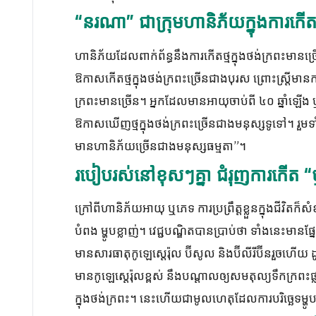
“នរណា” ជាក្រុមហានិភ័យក្នុងការកើតថ្
ហានិភ័យដែលពាក់ព័ន្ធនឹងការកើតថ្មក្នុងថង់ក្រពះមានច្រើន
ឱកាសកើតថ្មក្នុងថង់ក្រពះច្រើនជាងបុរស ព្រោះស្ត្រីមានកា
ក្រពះមានច្រើន។ អ្នកដែលមានអាយុចាប់ពី ៤០ ឆ្នាំឡើង 
ឱកាសឃើញថ្មក្នុងថង់ក្រពះច្រើនជាងមនុស្សទូទៅ។ រួមទាំង
មានហានិភ័យច្រើនជាងមនុស្សធម្មតា”។
របៀបរស់នៅខុសៗគ្នា ជំរុញការកើត “ថ្ម
ក្រៅពីហានិភ័យអាយុ ឬភេទ ការប្រព្រឹត្តខ្លួនក្នុងជីវិតក៏
បំពង ម្ហូបខ្លាញ់។ វេជ្ជបណ្ឌិតបានប្រាប់ថា ទាំងនេះមានផ្ន
មានសារធាតុកូឡេស្តេរ៉ុល ប៊ីសូល និងប៊ីលីរីប៊ីនរួចហើយ 
មានកូឡេស្តេរ៉ុលខ្ពស់ នឹងបណ្តាលឲ្យសមតុល្យទឹកក្រពះផ្លា
ក្នុងថង់ក្រពះ។ នេះហើយជាមូលហេតុដែលការបរិច្ឆេទម្ហូបខ្