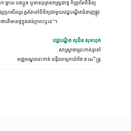
្តាយ បងប្អូន ឬមានបុត្រសាស្ត្រជាថ្ម ក៏ត្រូវតែពិនិត្យ
សើរយូរ គួរតែទៅពិនិត្យជាមួយវេជ្ជបណ្ឌិតជំនាញផ្លូវ
លថាតើមានថ្មក្នុងថង់ក្រពះឬទេ”។
វេជ្ជបណ្ឌិត សុជិន សុខហុត
សាស្រ្តាចារ្យវះកាត់ទូទៅ
មជ្ឈមណ្ឌលវះកាត់ មន្ទីរពេទ្យភយ៉ាថៃ នวมិន្ត្រ