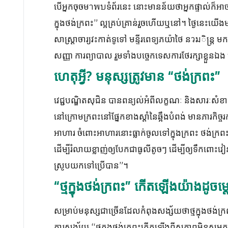
បើអ្នកចុចមาพบទំព័រនេះ នោះមានន័យថាអ្នកផ្ទាល់ក៏អាចកំ
ក្នុងថង់ក្រពះ” ល្អគ្រប់គ្រាន់រួចហើយឬនៅ។ ថ្ងៃនេះយើង
សាស្រ្តាចារ្យវះកាត់ទូទៅ មន្ទីរពេទ្យភយ៉ាថៃ នวมិន្ត
សញ្ញា ការព្យាបាល រួមទាំងបច្ចេកទេសការថែរក្សាខ្លួនឯង ដើ
ហេតុអ្វី? មនុស្សត្រូវមាន “ថង់ក្រពះ”
វេជ្ជបណ្ឌិតសុជិន បានពន្យល់អំពីលក្ខណៈ និងសារៈសំខា
នៅក្រោមក្រពះនៅផ្នែកខាងស្តាំនៃឆ្អឹងបំពង់ មានភារកិ
អាហារ ចំពោះអាហារនោះធ្លាក់ចូលទៅក្នុងក្រពះ ថង់ក្រពះ
ដើម្បីរំលាយខ្លាញ់ឲ្យបែកជាធូលីតូចៗ ដើម្បីឲ្យទឹកព
ស្រូបយកទៅប្រើបាន”។
“ថ្មក្នុងថង់ក្រពះ” កើតឡើងយ៉ាងដូចម្ត
សម្រាប់មនុស្សជាច្រើនដែលកំពុងសង្ស័យថាថ្មក្នុងថង់ក
ការសង្ស័យ “ថ្មក្នុងថង់ក្រពះកើតឡើងពីសភាពមិនសមត