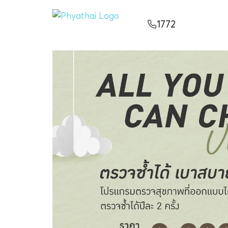
TH
English
中文
日本
ខ្មែរ
عربي
1772
บริการ
บทความ
เกี่ยวกับเรา
สาขาโรงพยาบาล