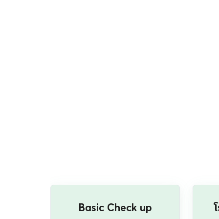
Basic Check up
เช็กความเสี่ยงโรคพื้นฐาน เช่น เบา
เช็ก
หวาน ไขมัน ไต ตับ
ด้วย
โรคทางเดินอาหารและตับ
อัลตราซาวด์ช่องท้อง / ตรวจหา
อัล
เชื้อไวรัสตับอักเสบ / FibroScan