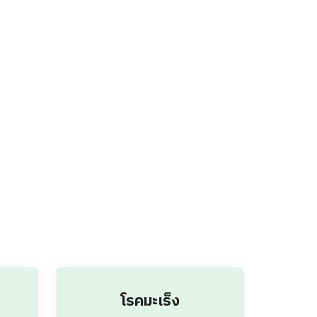
โรคมะเร็ง
EST
ครอบคลุมมะเร็งชายและหญิง ด้วย
เครื่องมือเฉพาะทาง หรือตรวจหา
สารบ่งชี้มะเร็ง
CT Scan / MRI
วล
ครอบคลุมกลุ่มโรคสมอง ปอด ช่อง
ติของ
ท้อง หลอดเลือดหัวใจ ไซนัส และ
กระดูกสันหลัง