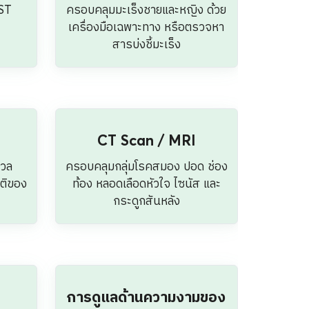
การดูแลด้านความงามของ
ผิวพรรณ
นัก
าง
ฟื้นฟูผิว ลดริ้วรอย และจุดด่างดำ
ด้วย Facial IPL Treatment