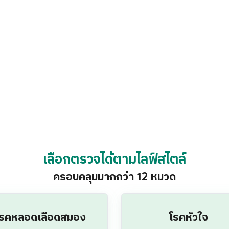
โรคหลอดเลือดสมอง
โรคหัวใจ
ความเสี่ยงหลอดเลือดสมองตีบ
ตรวจความเสี่ยงด้วยวิธี 
อัลตราซาวด์หลอดเลือดแดงที่
ECHO หรือ ABI
คอ
โรคไทรอยด์
โรคกระดูกและข้อ
ตราซาวด์ไทรอยด์ / ฮอร์โมน
ตรวจความหนาแน่นของม
ไทรอยด์
กระดูก / ประเมินความผิดปก
โครงสร้างกระดูก