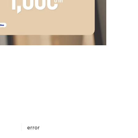
error
te
จำนวน
2 ครั้ง