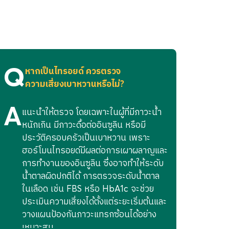
้ ภายในระยะเวลา 365 วัน หรือ 1 ปี
จติดตามผล (ตรวจครั้งที่ 2) ได้
Q
Q
หากเป็นไทรอยด์ ควรตรวจ
ความเสี่ยงเบาหวานหรือไม่?
้) ก่อนเข้ารับการตรวจสุขภาพ
A
A
แนะนำให้ตรวจ โดยเฉพาะในผู้ที่มีภาวะน้ำ
ภ
หนักเกิน มีภาวะดื้อต่ออินซูลิน หรือมี
ไ
บครัวเป็นชาวไทยเท่านั้น
ประวัติครอบครัวเป็นเบาหวาน เพราะ
แ
Limit
ฮอร์โมนไทรอยด์มีผลต่อการเผาผลาญและ
ต
การทำงานของอินซูลิน ซึ่งอาจทำให้ระดับ
ค
ธิ์ในการเข้ารับบริการตรวจ/รักษา ในแผนกผู้
น้ำตาลผิดปกติได้ การตรวจระดับน้ำตาล
ห
1 ครั้ง
ในเลือด เช่น FBS หรือ HbA1c จะช่วย
ห
ประเมินความเสี่ยงได้ตั้งแต่ระยะเริ่มต้นและ
รณี
1 ครั้ง
วางแผนป้องกันภาวะแทรกซ้อนได้อย่าง
เหมาะสม