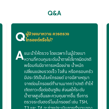
nce Check-up
่อมไทรอยด์ (FT3)
Q&A
ารับบริการไม่ครบทุกหมวด ลูกค้าสามารถเปลี่ยนหมวดรายการตรวจได
้าจะไม่สามารถเปลี่ยนหมวดรายการตรวจ ในวันที่แพทย์นัดเพื่อตรว
่อมไทรอยด์ (FT4)
Q
ผู้ป่วยเบาหวาน ควรตรวจ
ดหมายล่วงหน้าที่ Phyathai Call Center 1772 ตลอด 24 ชั่วโมง
ไทรอยด์หรือไม่?
Advance Check up
่องดื่มและอาหาร อย่างน้อย 8 – 12 ชั่วโมง (สามารถดื่มน้ำเปล่าได
เลือกตรวจได้ 4 จาก 8 หมวด
A
แนะนำให้ตรวจ โดยเฉพาะในผู้ป่วยเบา
หวานที่ควบคุมระดับน้ำตาลได้ยากผิดปกติ
าวไทย ชาวต่างชาติที่ทำงานในไทย (Expat) หรือผู้ที่แต่งงานมีครอ
ตรวจเฉพาะทางด้านหัวใจ
พร้อมกับมีอาการเหนื่อยง่าย น้ำหนัก
เปลี่ยนแปลงรวดเร็ว ใจสั่น หรือครอบครัว
เลือกตรวจ 1 รายการ
มีประวัติเป็นโรคไทรอยด์ อาจมีสาเหตุมา
บบริการตรวจที่แผนกผู้ป่วยนอก (OPD) เท่านั้น ไม่สามารถใช้สิท
จากต่อมไทรอยด์ทำงานมากกว่าปกติ ทำให้
ใจขณะออกกำลังกาย (EST)
เกิดภาวะดื้อต่ออินซูลิน ส่งผลให้ระดับ
น้ำตาลสูงขึ้นและควบคุมยากขึ้น ซึ่งการ
เงินสด สินค้าหรือบริการอื่นได้ และไม่สามารถขอคืนเงินได้ในทุกก
ด้วยคลื่นสะท้อนความถี่สูง (Echo)
ตรวจระดับฮอร์โมนไทรอยด์ เช่น TSH,
T3 และ T4 จะช่วยประเมินการทำงานของ