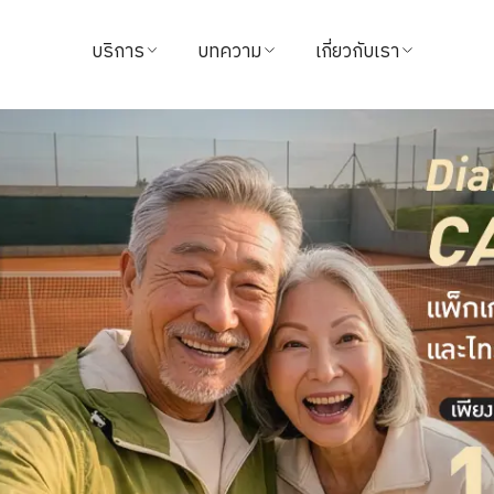
บริการ
บทความ
เกี่ยวกับเรา
ค้นหาแพทย์
บทความสุขภาพ
ข้อมูลโรงพยาบาล
นัดหมาย
วิดีโอ
วิสัยทัศน์และพันธกิจ
แนะนำบริการ
จากใจผู้ใช้บริการ
ผู้บริหารโรงพยาบาล
แพ็กเกจ & โปรโมชั่น
นักลงทุนสัมพันธ์
ศูนย์ทางการแพทย์
รางวัล
ชำระค่าบริการ
ติดต่อเรา
นโยบายการคืนเงิน
ข่าวสาร