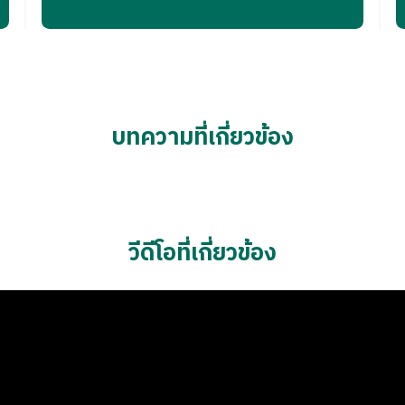
ต่อมไทรอยด์และค้นหาสาเหตุที่แท้จริงได้
ดยไม่ต้องแจ้งให้ทราบล่วงหน้า
ตรวจคัดกรองโรคมะเร็ง
เลือกตรวจ 3 รายการ
 (เว็บไซต์ phyathai.com) ผู้เข้ารับบริการจะได้รับใบเสร็จรับเงิ
่ได้ออกในนามผู้ที่ซื้อโปรแกรม
ต้านมด้วยดิจิตอลแมมโมแกรม พร้อมอัลตราซาวด์เต้านม (Digital
บทความที่เกี่ยวข้อง
Ultrasound Breast)
*สำหรับผู้หญิงเท่านั้น
เร็งต่อมลูกหมาก (PSA)
*สำหรับผู้ชายเท่านั้น
ร็งตับ (AFP)
วีดีโอที่เกี่ยวข้อง
ร็งตับอ่อน (CA 19-9)
ร็งลำไส้ (CEA)
ร็งเต้านม (CA 15-3)
*สำหรับผู้หญิงเท่านั้น