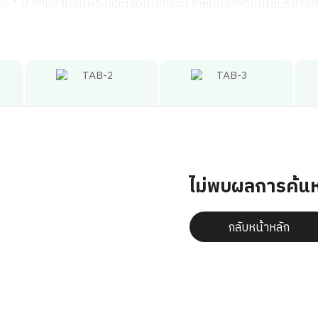
อ 1 ปี ตามจำนวนครั้งและเงื่อนไขที่ระบุ โดยนับจากวันที่ใช้บริกา
เบาหวาน (HbA1c)
วจตามระยะเวลาที่กำหนด รพ.ขอสงวนสิทธิ์ไม่คืนเงินในทุกกรณี
ต (Creatinine)
ตับ (SGPT)
รวจครั้งที่ 1 และครั้งที่ 2 เท่านั้น
ิการต้องชำระค่าแพทย์ในการรายงานผลเพิ่มเติม ตามรายละเอียดของสา
ตับ (SGOT)
ข้ารับการตรวจครั้งต่อไป ต้องเป็นแพทย์ท่านเดียวกับที่ตรวจครั้งที
์เฉพาะทางอื่นๆ กรณีพบความผิดปกติและต้องส่งรักษาต่อ รวมถึงค่าย
ือด (Triglyceride)
ไม่พบผลการค้น
านผลในครั้งแรกที่เข้ารับการตรวจสุขภาพ
นเลือด (HDL)
วจดิจิตอลแมมโมแกรมพร้อมอัลตราซาวด์เต้านม ผู้เข้ารับบริการต้อ
กลับหน้าหลัก
ีในเลือด (LDL)
ผิดปกติ ผู้เข้ารับบริการต้องชำระค่าสารทึบแสงเพิ่มเติม (ราคาระห
่อมไทรอยด์ (TSH)