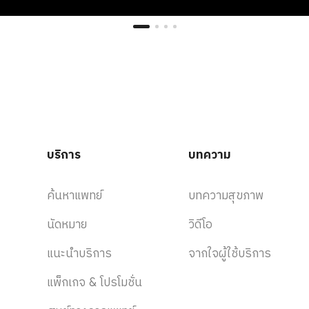
ร็งรังไข่ (CA 125)
*สำหรับผู้หญิงเท่านั้น
ดูภาวะเลือดออกในทางเดินอาหาร (Stool Examination)
ตรวจคัดกรองโรคไทรอยด์
บริการ
บทความ
์ (Ultrasound Thyroid)
ค้นหาแพทย์
บทความสุขภาพ
ตรวจอัลตราซาวด์ช่องท้อง
นัดหมาย
วิดีโอ
่องท้องส่วนบนและส่วนล่าง (Ultrasound Whole Abdomen)
แนะนำบริการ
จากใจผู้ใช้บริการ
ตรวจระบบเผาผลาญของร่างกาย
แพ็กเกจ & โปรโมชั่น
เลือกตรวจ 1 รายการ