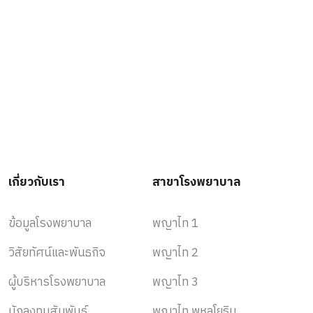
เกี่ยวกับเรา
สาขาโรงพยาบาล
ข้อมูลโรงพยาบาล
พญาไท 1
วิสัยทัศน์และพันธกิจ
พญาไท 2
ผู้บริหารโรงพยาบาล
พญาไท 3
นักลงทุนสัมพันธ์
พญาไท พหลโยธิน