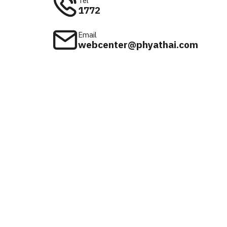
Tel
1772
Email
webcenter@phyathai.com
Available on
iOS & Android