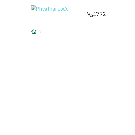
TH
English
中文
日本
ខ្មែរ
عربي
1772
บริการ
บทความ
เกี่ยวกับเรา
สาขาโรงพยาบาล