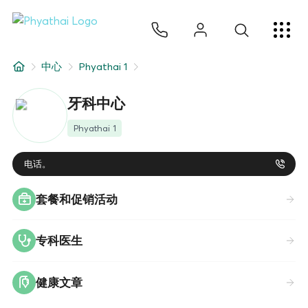
ZH
ไทย
English
日本
ខ្មែរ
عربي
服务项目
中心
Phyathai 1
文章
牙科中心
关于我们
Phyathai 1
医院分院
电话。
套餐和促销活动
专科医生
健康文章