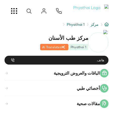
AR
ខ្មែរ
日本
中文
English
ไทย
خدمات
مركز
Phyathai 1
شرط
مركز طب الأسنان
عن
AI Translated
Phyathai 1
فرع المستشفى
هاتف.
الباقات والعروض الترويجية
أخصائي طبي
مقالات صحية